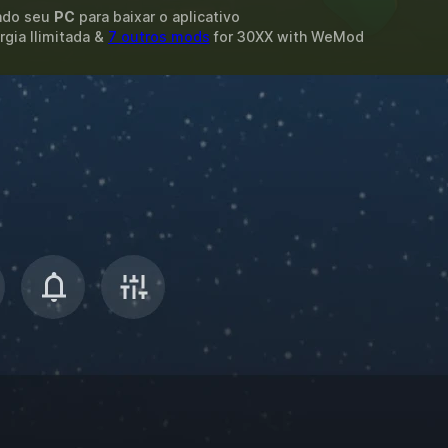
ando seu
PC
para baixar o aplicativo
gia Ilimitada &
7 outros mods
for
30XX
with
WeMod