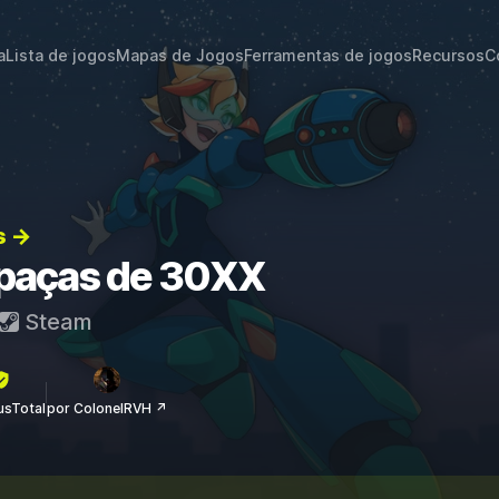
a
Lista de jogos
Mapas de Jogos
Ferramentas de jogos
Recursos
C
s →
apaças de 30XX
Steam
rusTotal
por ColonelRVH ↗