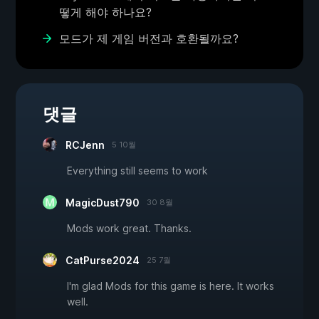
떻게 해야 하나요?
모드가 제 게임 버전과 호환될까요?
댓글
RCJenn
5 10월
Everything still seems to work
MagicDust790
30 8월
Mods work great. Thanks.
CatPurse2024
25 7월
I'm glad Mods for this game is here. It works
well.