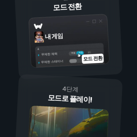
모드 전환
내 게임
켜짐
꺼짐
무제한 체력
모드 전환
무제한 스태미너
4단계
모드로 플레이!