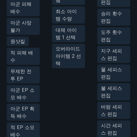
편집
아군 피해
배수
최소 아이
승리 횟수
템 수량
편집
아군 사망
불가
대체 아이
도주 횟수
템 1 선택
편집
원샷킬
오버라이드
지구 세피
적 피해 배
아이템 2 선
스 편집
수
택
물 세피스
무제한 전
편집
투 EP
불 세피스
아군 EP 소
편집
모 배수
바람 세피
아군 EP 획
스 편집
득 배수
시간 세피
적 EP 소모
스 편집
배수