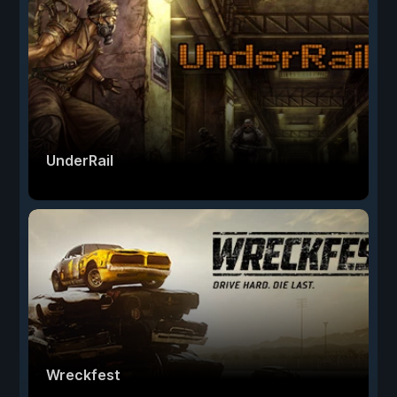
UnderRail
Wreckfest