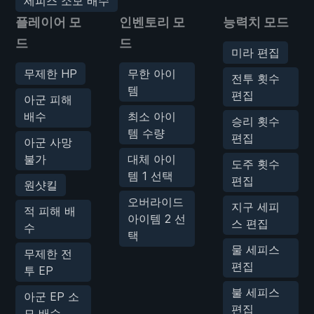
세피스 소모 배수
플레이어 모
인벤토리 모
능력치 모드
드
드
미라 편집
무제한 HP
무한 아이
전투 횟수
템
편집
아군 피해
배수
최소 아이
승리 횟수
템 수량
편집
아군 사망
불가
대체 아이
도주 횟수
템 1 선택
편집
원샷킬
오버라이드
지구 세피
적 피해 배
아이템 2 선
스 편집
수
택
물 세피스
무제한 전
편집
투 EP
불 세피스
아군 EP 소
편집
모 배수