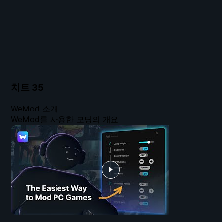
치트
35
WeMod 소개
WeMod를 사용한 모딩의 개요