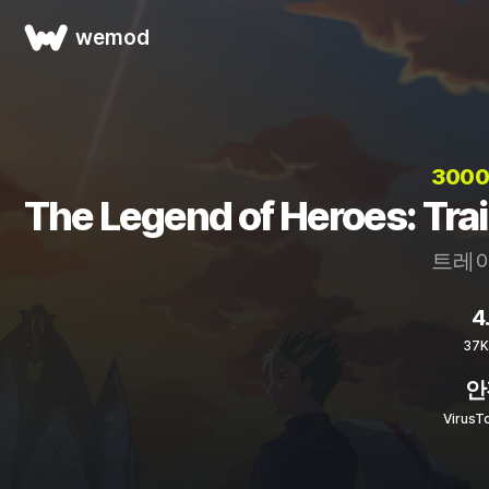
wemod
300
The Legend of Heroes: Tr
트레이
4
37
안
Virus