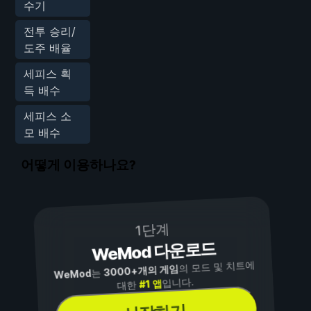
수기
전투 승리/
도주 배율
세피스 획
득 배수
세피스 소
모 배수
어떻게 이용하나요?
1단계
WeMod 다운로드
의 모드 및 치트에
3000+개의 게임
는
WeMod
입니다.
#1 앱
대한