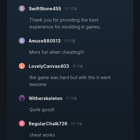
SwiftStone455
24 12월
Thank you for providing the best
experience for modding in games.
Amuse880513
28 8월
More fun when cheating!!!
LovelyCanvas403
16 6월
the game was hard but with this it went
awsome
Witherskeleton
11 12월
Quite good!
RegularChalk726
20 4월
cheat works