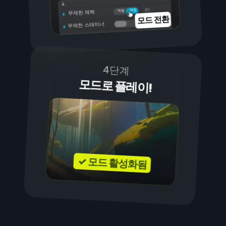
켜짐
꺼짐
무제한 체력
모드 전환
무제한 스태미너
4단계
모드로 플레이!
✓ 모드 활성화됨