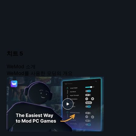
치트
5
WeMod 소개
WeMod를 사용한 모딩의 개요