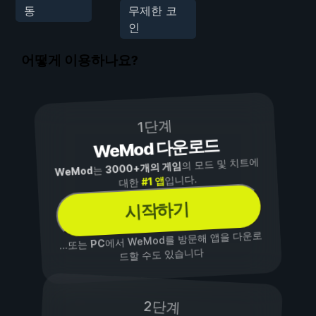
동
무제한 코
인
어떻게 이용하나요?
1단계
WeMod 다운로드
의 모드 및 치트에
3000+개의 게임
는
WeMod
입니다.
#1 앱
대한
시작하기
에서 WeMod를 방문해 앱을 다운로
PC
...또는
드할 수도 있습니다
2단계