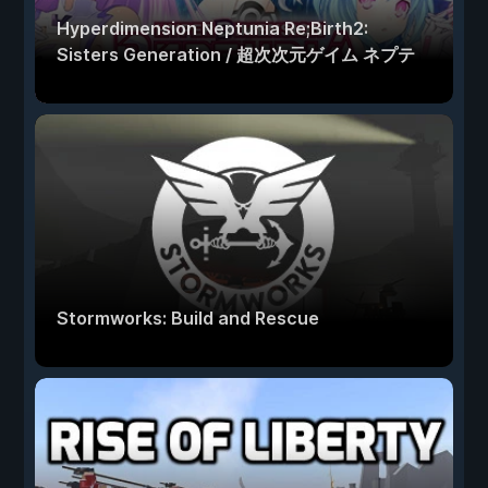
Hyperdimension Neptunia Re;Birth2:
Sisters Generation / 超次次元ゲイム ネプテ
ューヌRe;Birth2
Stormworks: Build and Rescue