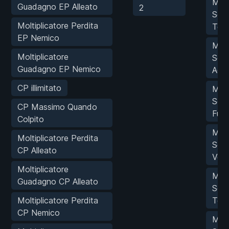
MOD
Guadagno EP Alleato
2
Sepi
Moltiplicatore Perdita
Terr
EP Nemico
MOD
Moltiplicatore
Sepi
Guadagno EP Nemico
Acq
CP illimitato
MOD
Sepi
CP Massimo Quando
Fuo
Colpito
MOD
Moltiplicatore Perdita
Sepi
CP Alleato
Ven
Moltiplicatore
MOD
Guadagno CP Alleato
Sepi
Moltiplicatore Perdita
Tem
CP Nemico
MOD