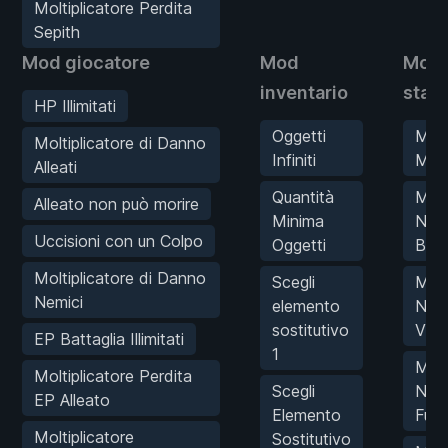
Moltiplicatore Perdita
Sepith
Mod giocatore
Mod
Mod
inventario
stati
HP Illimitati
Oggetti
MOD
Moltiplicatore di Danno
Infiniti
Mira
Alleati
Quantità
MOD
Alleato non può morire
Minima
Num
Uccisioni con un Colpo
Oggetti
Batt
Moltiplicatore di Danno
Scegli
MOD
Nemici
elemento
Num
sostitutivo
Vitt
EP Battaglia Illimitati
1
MOD
Moltiplicatore Perdita
Scegli
Num
EP Alleato
Elemento
Fug
Moltiplicatore
Sostitutivo