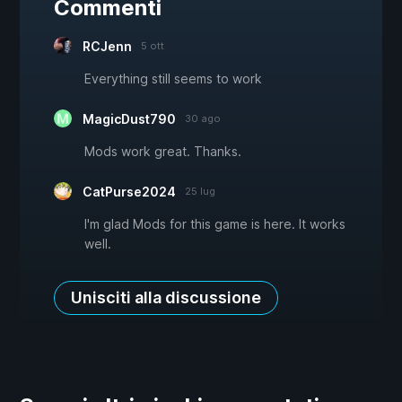
Commenti
RCJenn
5 ott
Everything still seems to work
MagicDust790
30 ago
Mods work great. Thanks.
CatPurse2024
25 lug
I'm glad Mods for this game is here. It works
well.
Unisciti alla discussione