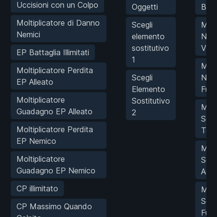
Uccisioni con un Colpo
Oggetti
Batt
Moltiplicatore di Danno
Scegli
MOD
Nemici
elemento
Num
sostitutivo
Vitt
EP Battaglia Illimitati
1
MOD
Moltiplicatore Perdita
Scegli
Num
EP Alleato
Elemento
Fug
Moltiplicatore
Sostitutivo
MOD
Guadagno EP Alleato
2
Sepi
Moltiplicatore Perdita
Terr
EP Nemico
MOD
Moltiplicatore
Sepi
Guadagno EP Nemico
Acq
CP illimitato
MOD
Sepi
CP Massimo Quando
Fuo