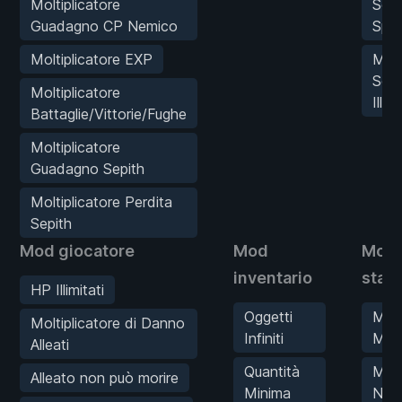
Moltiplicatore
Sepi
Guadagno CP Nemico
Spa
Moltiplicatore EXP
MOD
Sepi
Moltiplicatore
Illus
Battaglie/Vittorie/Fughe
Moltiplicatore
Guadagno Sepith
Moltiplicatore Perdita
Sepith
Mod giocatore
Mod
Mod
inventario
stati
HP Illimitati
Oggetti
MOD
Moltiplicatore di Danno
Infiniti
Mira
Alleati
Quantità
MOD
Alleato non può morire
Minima
Num