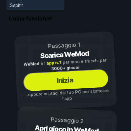
Sepith
Come funziona?
Passaggio 1
Scarica WeMod
per mod e trucchi per
app n. 1
è l'
WeMod
3000+ giochi
Inizia
per scaricare
PC
...oppure visitaci dal tuo
l'app
Passaggio 2
Apri gioco in WeMod