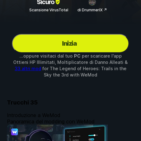
Sicuro
Scansione VirusTotal
di DrummerIX ↗
Inizia
...oppure visitaci dal tuo
PC
per scaricare l'app
Ottieni HP Illimitati, Moltiplicatore di Danno Alleati &
33 altri mod
for
The Legend of Heroes: Trails in the
Sky the 3rd
with
WeMod
Trucchi
35
Introduzione a WeMod
Panoramica del modding con WeMod