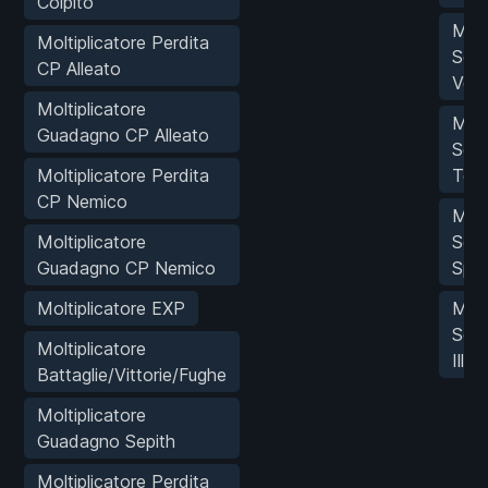
Colpito
MOD
Moltiplicatore Perdita
Sepi
CP Alleato
Ven
Moltiplicatore
MOD
Guadagno CP Alleato
Sepi
Moltiplicatore Perdita
Tem
CP Nemico
MOD
Moltiplicatore
Sepi
Guadagno CP Nemico
Spa
Moltiplicatore EXP
MOD
Sepi
Moltiplicatore
Illus
Battaglie/Vittorie/Fughe
Moltiplicatore
Guadagno Sepith
Moltiplicatore Perdita