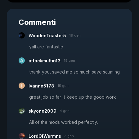
Commenti
WoodenToaster5
19 gen
yall are fantastic
attackmuffin13
19 gen
thank you, saved me so much save scuming
Ivannn5178
15 gen
great job so far :) keep up the good work
skyone2009
4 gen
All of the mods worked perfectly.
LordOfWermns
3 gen