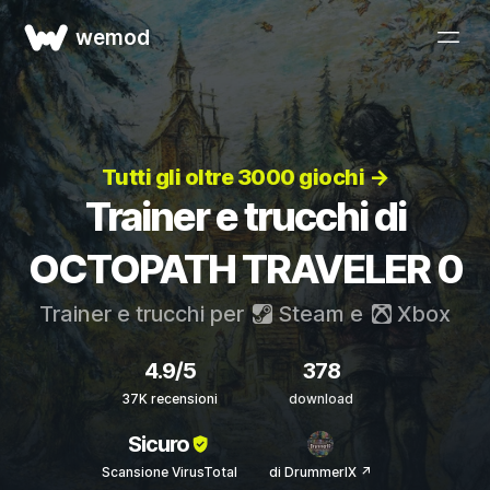
wemod
Tutti gli oltre 3000 giochi →
Trainer e trucchi di
OCTOPATH TRAVELER 0
Trainer e trucchi per
Steam
e
Xbox
4.9/5
378
37K recensioni
download
Sicuro
Scansione VirusTotal
di DrummerIX ↗