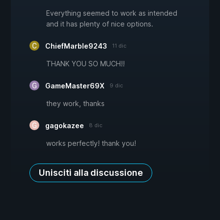
Everything seemed to work as intended
and it has plenty of nice options.
ChiefMarble9243
11 dic
THANK YOU SO MUCH!!
GameMaster69X
9 dic
they work, thanks
gagokazee
8 dic
works perfectly! thank you!
Unisciti alla discussione