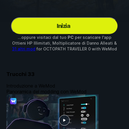
Inizia
...oppure visitaci dal tuo
PC
per scaricare l'app
Ottieni HP Illimitati, Moltiplicatore di Danno Alleati &
31 altri mod
for
OCTOPATH TRAVELER 0
with
WeMod
Trucchi
33
Introduzione a WeMod
Panoramica del modding con WeMod