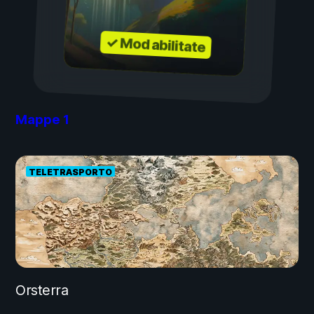
✓ Mod abilitate
Mappe
1
TELETRASPORTO
Orsterra