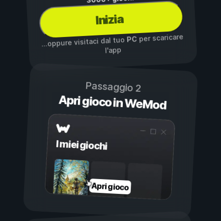
Inizia
per scaricare
PC
...oppure visitaci dal tuo
l'app
Passaggio 2
Apri gioco in WeMod
I miei giochi
Apri gioco