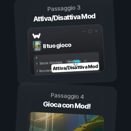
Passaggio 3
Attiva/Disattiva Mod
Il tuo gioco
Attivo
Disattivo
Salute illimitata
Attiva/Disattiva Mod
Resistenza illimitata
Passaggio 4
Gioca con Mod!