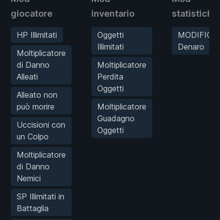
giocatore
inventario
statistiche
HP Illimitati
Oggetti
MODIFICA
Illimitati
Denaro
Moltiplicatore
di Danno
Moltiplicatore
Alleati
Perdita
Oggetti
Alleato non
può morire
Moltiplicatore
Guadagno
Uccisioni con
Oggetti
un Colpo
Moltiplicatore
di Danno
Nemici
SP Illimitati in
Battaglia