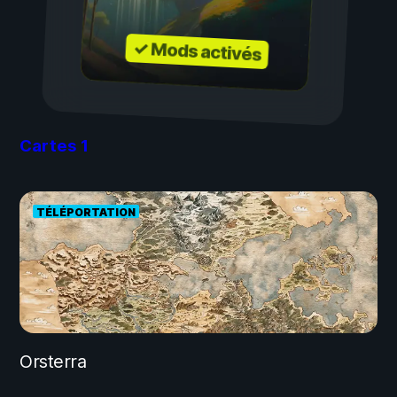
✓ Mods activés
Cartes
1
TÉLÉPORTATION
Orsterra