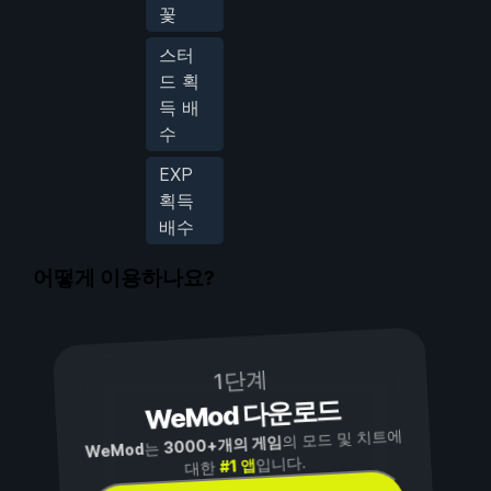
꽃
스터
드 획
득 배
수
EXP
획득
배수
어떻게 이용하나요?
1단계
WeMod 다운로드
의 모드 및 치트에
3000+개의 게임
는
WeMod
입니다.
#1 앱
대한