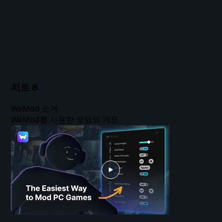
치트
8
WeMod 소개
WeMod를 사용한 모딩의 개요