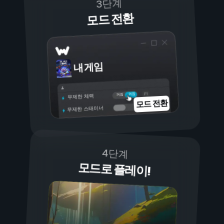
3단계
모드 전환
내 게임
켜짐
꺼짐
무제한 체력
모드 전환
무제한 스태미너
4단계
모드로 플레이!