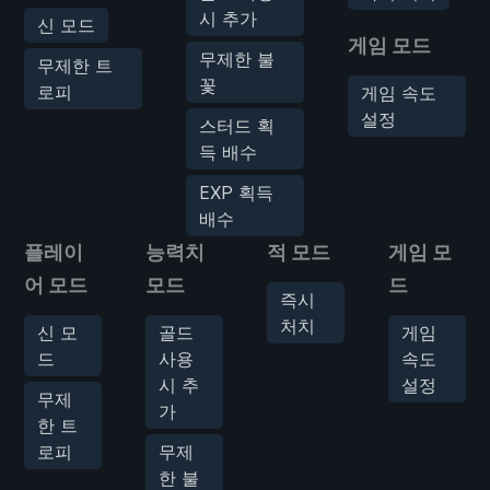
시 추가
신 모드
게임 모드
무제한 불
무제한 트
꽃
로피
게임 속도
설정
스터드 획
득 배수
EXP 획득
배수
플레이
능력치
적 모드
게임 모
어 모드
모드
드
즉시
처치
신 모
골드
게임
드
사용
속도
시 추
설정
무제
가
한 트
로피
무제
한 불