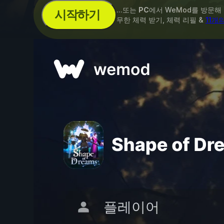
...또는
PC
에서 WeMod를 방문해
시작하기
무한 체력 받기, 체력 리필 &
11개