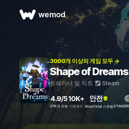
wemod
3000개 이상의 게임 모두 →
Shape of Drea
트레이너 및 치트
Steam
안전
4.9/5
10K+
37K개 리뷰
다운로드
STiNGE
VirusTotal 스캔됨