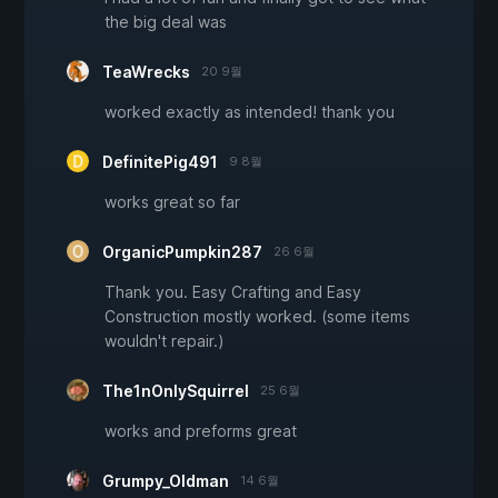
the big deal was
TeaWrecks
20 9월
worked exactly as intended! thank you
DefinitePig491
9 8월
works great so far
OrganicPumpkin287
26 6월
Thank you. Easy Crafting and Easy
Construction mostly worked. (some items
wouldn't repair.)
The1nOnlySquirrel
25 6월
works and preforms great
Grumpy_Oldman
14 6월