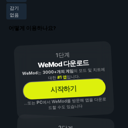
감기
없음
어떻게 이용하나요?
1단계
WeMod 다운로드
의 모드 및 치트에
3000+개의 게임
는
WeMod
입니다.
#1 앱
대한
시작하기
에서 WeMod를 방문해 앱을 다운로
PC
...또는
드할 수도 있습니다