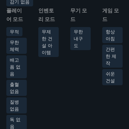
감기 없음
플레이
인벤토
무기 모
게임 모
어 모드
리 모드
드
드
무적
무제
무한
항상
한 건
내구
아침
무한
설 아
도
체력
간편
이템
한 제
배고
작
픔 없
음
쉬운
건설
출혈
없음
질병
없음
독 없
음