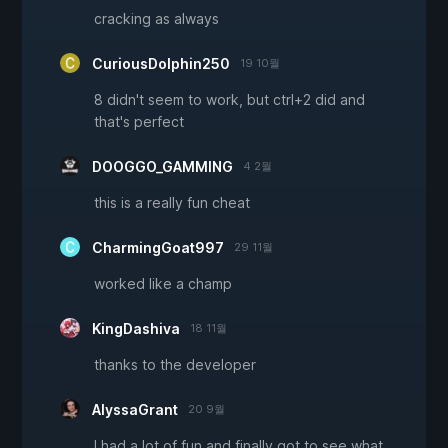
cracking as always
CuriousDolphin250
19 10월
8 didn't seem to work, but ctrl+2 did and
that's perfect
DOOGGO_GAMMING
4 2월
this is a really fun cheat
CharmingGoat997
29 11월
worked like a champ
KingDashiva
18 11월
thanks to the developer
AlyssaGrant
20 9월
I had a lot of fun and finally got to see what