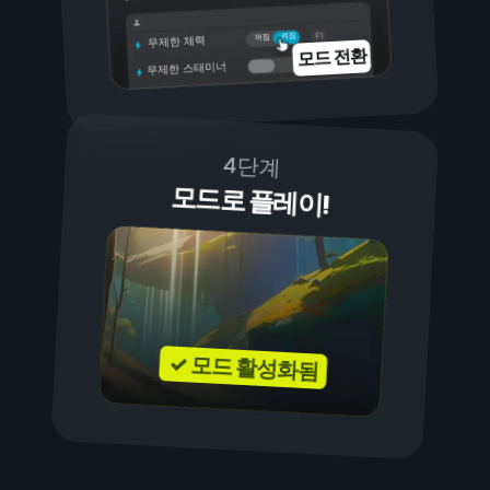
켜짐
꺼짐
무제한 체력
모드 전환
무제한 스태미너
4단계
모드로 플레이!
✓ 모드 활성화됨