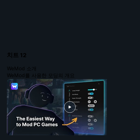
치트
12
WeMod 소개
WeMod를 사용한 모딩의 개요