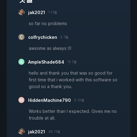
jak2021
1 11월
so far no problems
colfrychicken
5 7월
awsome as always !!!
AmpleShade684
13 1월
hello and thank you that was so good for
first time that i worked with this software so
good so a thank you.
HiddenMachine790
9 12월
Works better than I expected. Gives me no
trouble at all.
jak2021
28 11월