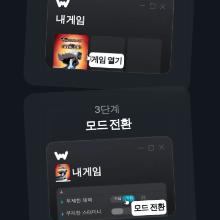
내 게임
게임 열기
3단계
모드 전환
내 게임
켜짐
꺼짐
무제한 체력
모드 전환
무제한 스태미너