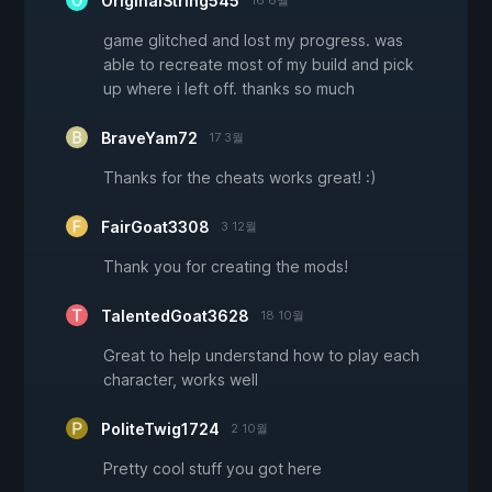
OriginalString545
16 6월
game glitched and lost my progress. was
able to recreate most of my build and pick
up where i left off. thanks so much
BraveYam72
17 3월
Thanks for the cheats works great! :)
FairGoat3308
3 12월
Thank you for creating the mods!
TalentedGoat3628
18 10월
Great to help understand how to play each
character, works well
PoliteTwig1724
2 10월
Pretty cool stuff you got here