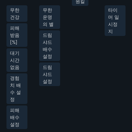
원킬
무한
무한
타이
건강
운명
머 일
의 별
시정
피해
지
받음
드림
[%]
샤드
배수
대기
설정
시간
없음
드림
샤드
경험
설정
치 배
수 설
정
피해
배수
설정