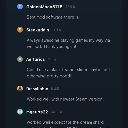
GoldenMoon6178
27 9월
Best mod software there is.
Steakuddin
13 3월
Always awesome playing games my way via
wemod. Thank you again!
Aerturios
11 3월
Could use a black feather slider maybe, but
otherwise pretty good!
Dissyllabic
8 2월
Worked well with newest Steam version.
mgeurts22
30 12월
worked well except for the dream shard