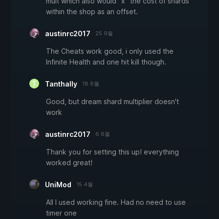
mult which also would "x" the cost of shards
within the shop as an offset.
austinrc2017
25 9월
The Cheats work good, i only used the
Infinite Health and one hit kill though.
Tanthally
18 8월
Good, but dream shard multiplier doesn't
work
austinrc2017
6 8월
Thank you for setting this up! everything
worked great!
UniMod
15 4월
All I used working fine. Had no need to use
timer one