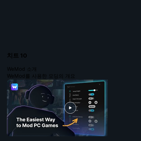
치트
10
WeMod 소개
WeMod를 사용한 모딩의 개요