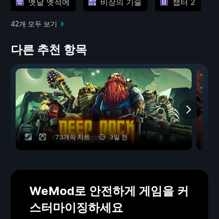
옛날 옛적에
비장의 기술
챕터 2
42개 모두 보기
다른 추천 항목
73개의 치트
3일 전
WeMod로 안전하게 게임을 커
스터마이징하세요