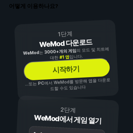
어떻게 이용하나요?
1단계
WeMod 다운로드
의 모드 및 치트에
3000+개의 게임
는
WeMod
입니다.
#1 앱
대한
시작하기
에서 WeMod를 방문해 앱을 다운로
PC
...또는
드할 수도 있습니다
2단계
WeMod에서 게임 열기