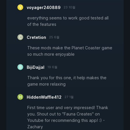
voyager240889
23 10월
everything seems to work good tested all
of the features
Cretetion
25 6월
These mods make the Planet Coaster game
so much more enjoyable
BijiDajjal
19 6월
Thank you for this one, it help makes the
game more relaxing
HiddenWaffle412
27 1월
First time user and very impressed! Thank
you. Shout out to "Fauna Creates" on
Youtube for recommending this app! :) -
Zachary