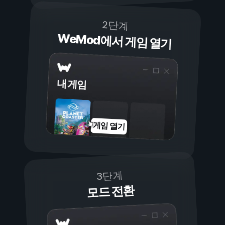
2단계
WeMod에서 게임 열기
내 게임
게임 열기
3단계
모드 전환