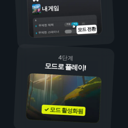
내 게임
켜짐
꺼짐
무제한 체력
모드 전환
무제한 스태미너
4단계
모드로 플레이!
✓ 모드 활성화됨