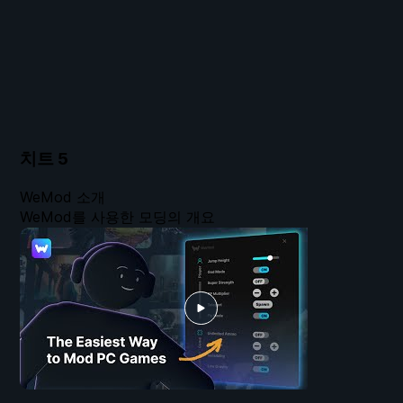
치트
5
WeMod 소개
WeMod를 사용한 모딩의 개요