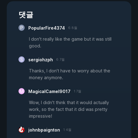
댓글
PopularFire4374
6 8월
I don't really like the game but it was still
good.
sergiohzph
6 7월
Thanks, I don't have to worry about the
money anymore.
MagicalCamel9017
1 7월
Wow, I didn't think that it would actually
work, so the fact that it did was pretty
impressive!
johnbpaignton
1 4월