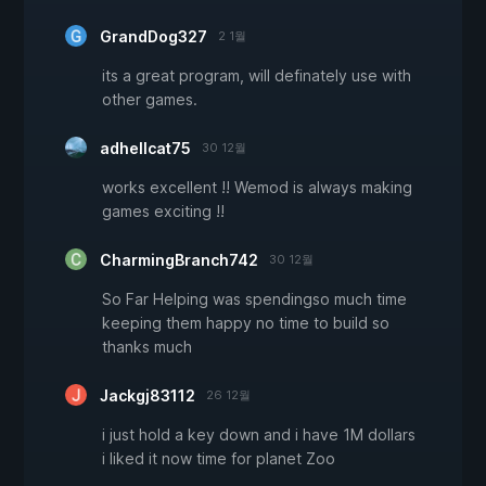
GrandDog327
2 1월
its a great program, will definately use with
other games.
adhellcat75
30 12월
works excellent !! Wemod is always making
games exciting !!
CharmingBranch742
30 12월
So Far Helping was spendingso much time
keeping them happy no time to build so
thanks much
Jackgj83112
26 12월
i just hold a key down and i have 1M dollars
i liked it now time for planet Zoo