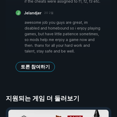
if the cheats were assigned to f1, f2, f3 etc.
Jelandjer
20 2월
awesome job you guys are great, im
disabled and homebound so i enjoy playing
games, but have little patience sometimes,
so mods help me enjoy a game now and
then. thanx for all your hard work and
talent, stay safe and be well.
토론 참여하기
지원되는 게임 더 둘러보기