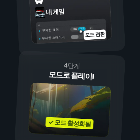
내 게임
켜짐
꺼짐
무제한 체력
모드 전환
무제한 스태미너
4단계
모드로 플레이!
✓ 모드 활성화됨