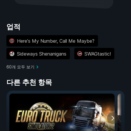
업적
Here's My Number, Call Me Maybe?
Sideways Shenanigans
SWAGtastic!
60개 모두 보기
다른 추천 항목