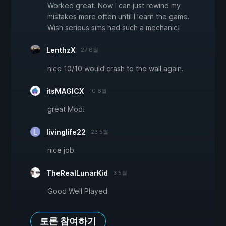
Worked great. Now I can just rewind my
mistakes more often until I learn the game.
Wish serious sims had such a mechanic!
LenthzX
27 6월
nice 10/10 would crash to the wall again.
itsMAGICX
10 6월
great Mod!
livinglife22
23 5월
nice job
TheRealLunarKid
3 5월
Good Well Played
토론 참여하기