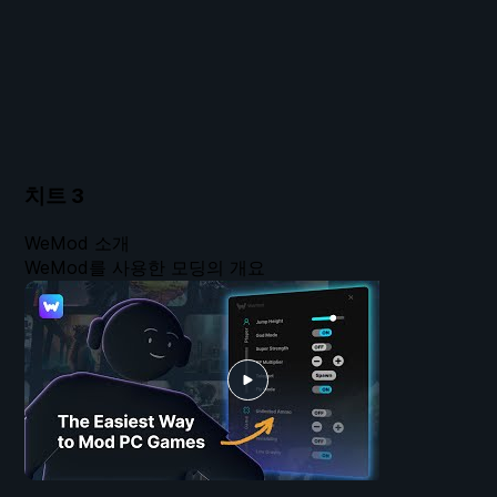
치트
3
WeMod 소개
WeMod를 사용한 모딩의 개요