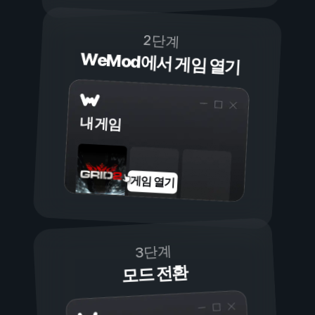
2단계
WeMod에서 게임 열기
내 게임
게임 열기
3단계
모드 전환