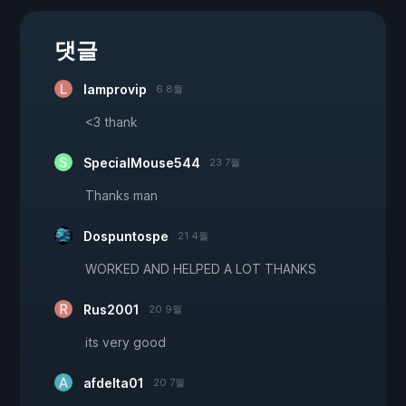
댓글
lamprovip
6 8월
<3 thank
SpecialMouse544
23 7월
Thanks man
Dospuntospe
21 4월
WORKED AND HELPED A LOT THANKS
Rus2001
20 9월
its very good
afdelta01
20 7월