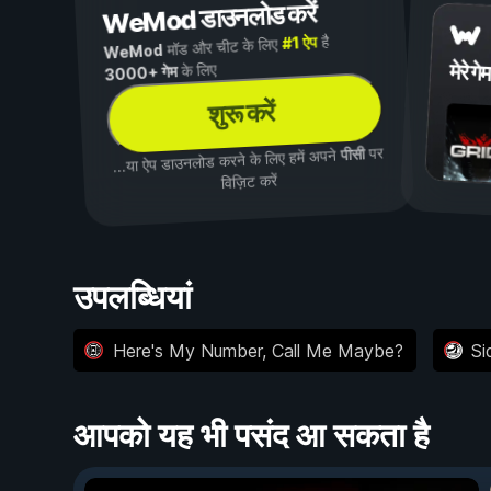
WeMod डाउनलोड करें
है
#1 ऐप
मॉड और चीट के लिए
WeMod
मेरे गेम
के लिए
3000+ गेम
शुरू करें
पर
पीसी
...या ऐप डाउनलोड करने के लिए हमें अपने
विज़िट करें
उपलब्धियां
Here's My Number, Call Me Maybe?
Si
आपको यह भी पसंद आ सकता है