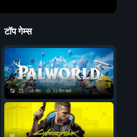
टॉप गेम्स
56 चीट
22 दिन पहले