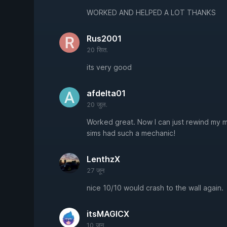
WORKED AND HELPED A LOT THANKS
Rus2001
20 सित.
its very good
afdelta01
20 जुल.
Worked great. Now I can just rewind my mi
sims had such a mechanic!
LenthzX
27 जून
nice 10/10 would crash to the wall again.
itsMAGICX
10 जून