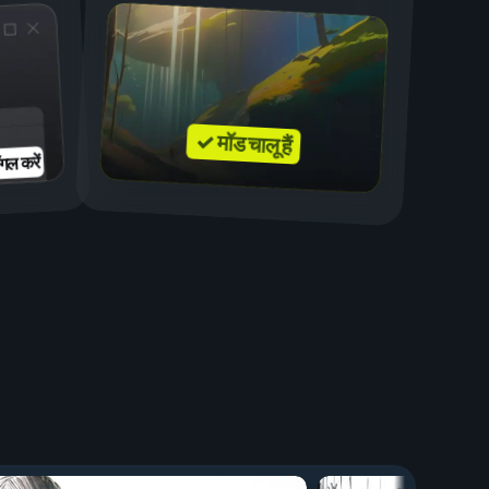
✓ मॉड चालू हैं
गल करें