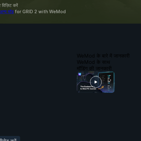
विज़िट करें
अन्य मॉड
for
GRID 2
with
WeMod
WeMod के बारे में जानकारी
WeMod के साथ
मॉडिंग की जानकारी
रीसेट करें