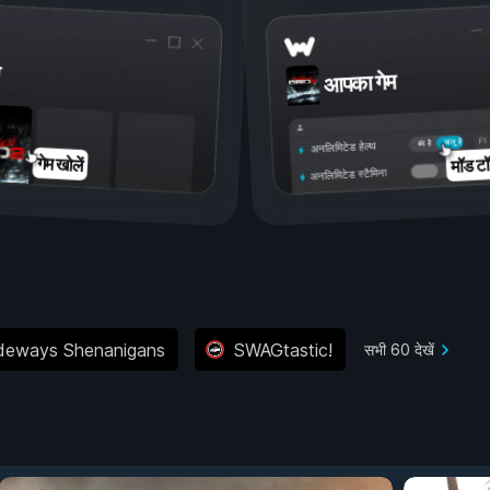
आपका गेम
चालू है
बंद है
अनलिमिटेड हेल्थ
मॉड टॉ
गेम खोलें
अनलिमिटेड स्टैमिना
deways Shenanigans
SWAGtastic!
सभी 60 देखें