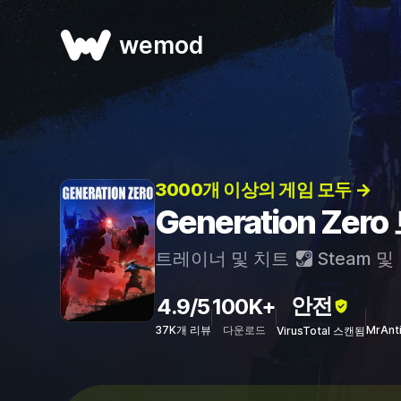
wemod
3000개 이상의 게임 모두 →
Generation Ze
트레이너 및 치트
Steam
및
안전
4.9/5
100K+
37K개 리뷰
다운로드
MrAnt
VirusTotal 스캔됨