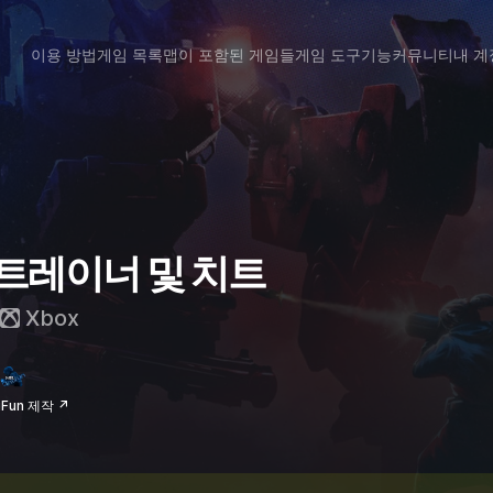
이용 방법
게임 목록
맵이 포함된 게임들
게임 도구
기능
커뮤니티
내 계
ro 트레이너 및 치트
Xbox
iFun 제작 ↗