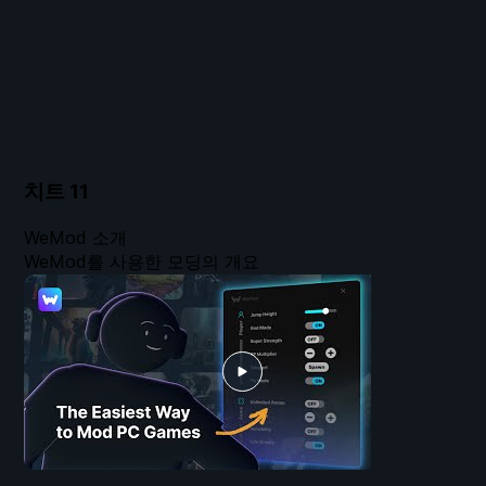
치트
11
WeMod 소개
WeMod를 사용한 모딩의 개요