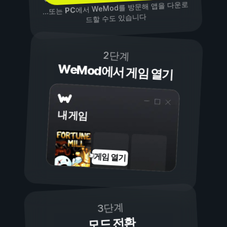
에서 WeMod를 방문해 앱을 다운로
PC
...또는
드할 수도 있습니다
2단계
WeMod에서 게임 열기
내 게임
게임 열기
3단계
모드 전환