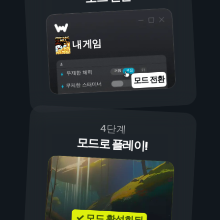
내 게임
켜짐
꺼짐
무제한 체력
모드 전환
무제한 스태미너
4단계
모드로 플레이!
✓ 모드 활성화됨