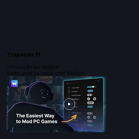
Trapaças
11
Introdução ao WeMod
Visão geral de mods com WeMod