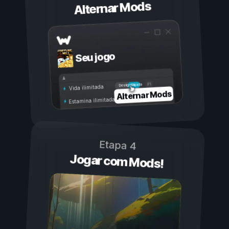
Alternar Mods
Seu jogo
Ligada
Desligada
Vida ilimitada
Alternar Mods
Estamina ilimitada
Etapa 4
Jogar com Mods!