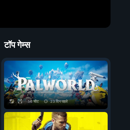
टॉप गेम्स
56 चीट
23 दिन पहले