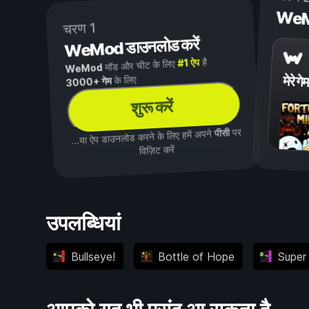
WeMod
चरण 1
WeMod डाउनलोड करें
है
#1 ऐप
मॉड और चीट के लिए
WeMod
मेरे गेम
के लिए
3000+ गेम
शुरू करें
पर
पीसी
...या ऐप डाउनलोड करने के लिए हमें अपने
विज़िट करें
उपलब्धियां
Bullseye!
Bottle of Hope
Super 