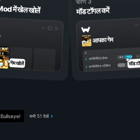
चरण 3
 में खेल खोलें
मॉड टॉगल करें
आपका गेम
चालू है
बंद है
अनलिमिटेड हेल्थ
मॉड टॉ
गेम खोलें
अनलिमिटेड स्टैमिना
Bullseye!
सभी 51 देखें