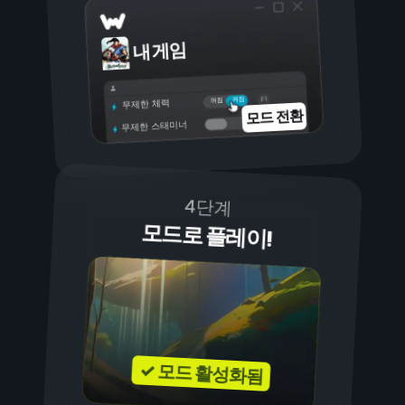
내 게임
켜짐
꺼짐
무제한 체력
모드 전환
무제한 스태미너
4단계
모드로 플레이!
✓ 모드 활성화됨