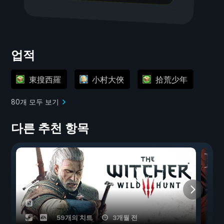
업적
東搜西羅
小村大俠
拾荒少年
80개 모두 보기
다른 추천 항목
59개의 치트
3개월 전