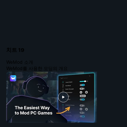
치트
19
WeMod 소개
WeMod를 사용한 모딩의 개요