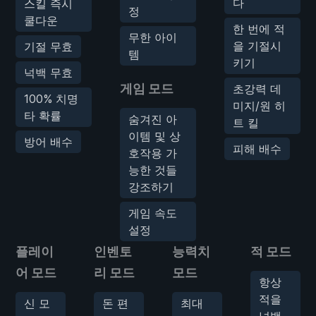
다
스킬 즉시
정
쿨다운
한 번에 적
무한 아이
을 기절시
기절 무효
템
키기
넉백 무효
게임 모드
초강력 데
100% 치명
미지/원 히
타 확률
숨겨진 아
트 킬
이템 및 상
방어 배수
피해 배수
호작용 가
능한 것들
강조하기
게임 속도
설정
플레이
인벤토
능력치
적 모드
어 모드
리 모드
모드
항상
적을
신 모
돈 편
최대
넉백