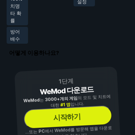
설정
치명
타 확
률
방어
배수
어떻게 이용하나요?
1단계
WeMod 다운로드
의 모드 및 치트에
3000+개의 게임
는
WeMod
입니다.
#1 앱
대한
시작하기
에서 WeMod를 방문해 앱을 다운로
PC
...또는