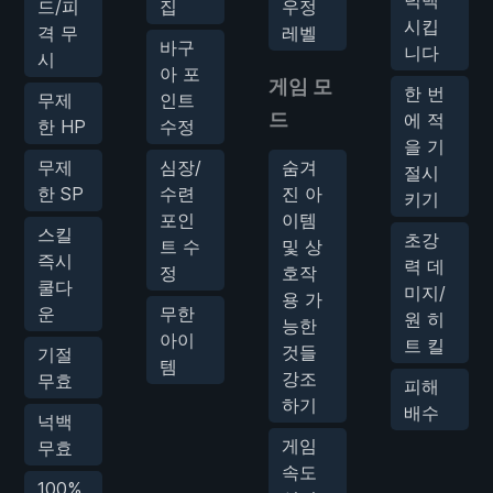
드/피
집
우정
시킵
격 무
레벨
바구
니다
시
아 포
게임 모
한 번
무제
인트
드
에 적
한 HP
수정
을 기
무제
심장/
숨겨
절시
한 SP
수련
진 아
키기
포인
이템
스킬
초강
트 수
및 상
즉시
력 데
정
호작
쿨다
미지/
용 가
운
무한
원 히
능한
아이
트 킬
것들
기절
템
강조
무효
피해
하기
배수
넉백
게임
무효
속도
100%