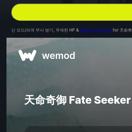
신 모드/피격 무시 받기, 무제한 HP &
17개의 다른 모드
for
天命奇御