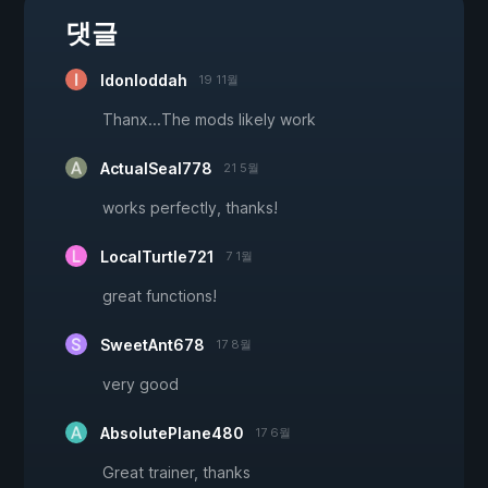
댓글
Idonloddah
19 11월
Thanx...The mods likely work
ActualSeal778
21 5월
works perfectly, thanks!
LocalTurtle721
7 1월
great functions!
SweetAnt678
17 8월
very good
AbsolutePlane480
17 6월
Great trainer, thanks