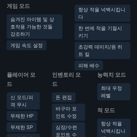
게임 모드
항상 적을 넉백시킵니
다
숨겨진 아이템 및 상
호작용 가능한 것들
한 번에 적을 기절시
강조하기
키기
게임 속도 설정
초강력 데미지/원 히
트 킬
피해 배수
플레이어 모
인벤토리 모
능력치 모드
드
드
최대 우정
레벨
신 모드/피
돈 편집
격 무시
바구아 포
적 모드
무제한 HP
인트 수정
항상 적을
무제한 SP
심장/수련
넉백시킵니
포인트 수