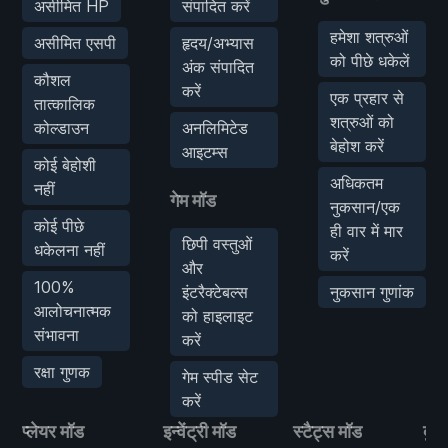
असीमित HP
संपादित करें
हमेशा शत्रुओं
असीमित एसपी
हृदय/अभ्यास
को पीछे धकेलें
अंक संपादित
कौशल
करें
एक प्रहार से
तात्कालिक
शत्रुओं को
कोल्डाउन
अनलिमिटेड
बेहोश करें
आइटम्स
कोई बेहोशी
अधिकतम
नहीं
गेम मॉड
नुकसान/एक
कोई पीछे
ही वार में मार
छिपी वस्तुओं
धकेलना नहीं
करें
और
100%
इंटरैक्टेबल्स
नुकसान गुणांक
आलोचनात्मक
को हाइलाइट
संभावना
करें
रक्षा गुणक
गेम स्पीड सेट
करें
प्लेयर मॉड
इन्वेंट्री मॉड
स्टैट्स मॉड
दुश