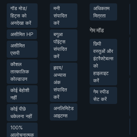
गॉड मोड/
मनी
अधिकतम
हम
हिट्स को
संपादित
मित्रता
शत
अनदेखा करें
करें
को
गेम मॉड
धक
असीमित HP
बगुआ
पॉइंट्स
ए
छिपी
असीमित
संपादित
प्
वस्तुओं और
एसपी
करें
शत
इंटरैक्टेबल्स
को
कौशल
को
हृदय/
कर
तात्कालिक
हाइलाइट
अभ्यास
कोल्डाउन
करें
अंक
अ
संपादित
न
कोई बेहोशी
गेम स्पीड
करें
ए
नहीं
सेट करें
वा
अनलिमिटेड
कोई पीछे
मा
आइटम्स
धकेलना नहीं
न
100%
गु
आलोचनात्मक