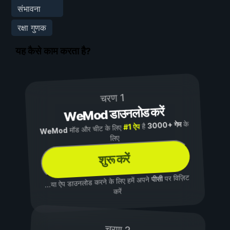
संभावना
रक्षा गुणक
यह कैसे काम करता है?
चरण 1
WeMod डाउनलोड करें
के
3000+ गेम
है
#1 ऐप
मॉड और चीट के लिए
WeMod
लिए
शुरू करें
पर विज़िट
पीसी
...या ऐप डाउनलोड करने के लिए हमें अपने
करें
चरण 2