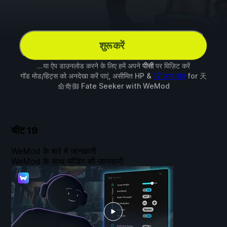
शुरू करें
...या ऐप डाउनलोड करने के लिए हमें अपने
पीसी
पर विज़िट करें
गॉड मोड/हिट्स को अनदेखा करें पाएं, असीमित HP &
17 अन्य मॉड
for
天
命奇御 Fate Seeker
with
WeMod
चीट
19
WeMod के बारे में जानकारी
WeMod के साथ मॉडिंग की जानकारी