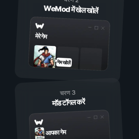
WeMod में खेल खोलें
मेरे गेम
गेम खोलें
चरण 3
मॉड टॉगल करें
आपका गेम