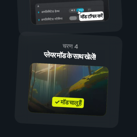
चालू है
बंद है
अनलिमिटेड हेल्थ
मॉड टॉगल करें
अनलिमिटेड स्टैमिना
चरण 4
प्लेयर मॉड के साथ खेलें!
✓ मॉड चालू हैं