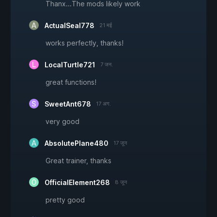
Thanx...The mods likely work
ActualSeal778
21 मई
works perfectly, thanks!
LocalTurtle721
7 जन.
great functions!
SweetAnt678
17 अग.
very good
AbsolutePlane480
17 जून
Great trainer, thanks
OfficialElement268
8 जून
pretty good