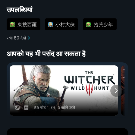
उपलब्धियां
東搜西羅
小村大俠
拾荒少年
सभी 80 देखें
आपको यह भी पसंद आ सकता है
59 चीट
3 महीने पहले