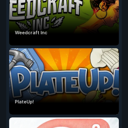
Weedcraft Inc
PlateUp!