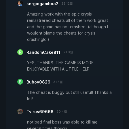
sergiogamboa2
23 12월
Amazing work with the epic crysis
remastrered cheats all of them work great
and the game has not crashed. (although I
wouldnt blame the cheats for crysis
crashinglol)
RandomCake811
21 9월
YES, THANKS. THE GAME IS MORE
ENJOYABLE WITH A LITTLE HELP
Buboy0826
31 5월
The cheat is buggy but still useful! Thanks a
lot!
Tvirus69666
30 4월
not bad final boss was able to kill me
several times though