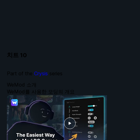
치트
10
Part of the
Crysis
series
WeMod 소개
WeMod를 사용한 모딩의 개요