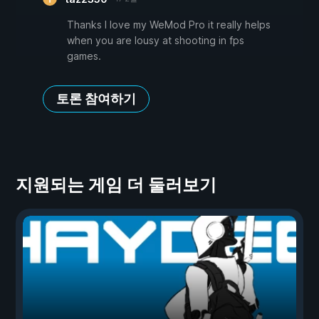
Thanks I love my WeMod Pro it really helps
when you are lousy at shooting in fps
games.
토론 참여하기
지원되는 게임 더 둘러보기