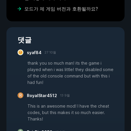
모드가 제 게임 버전과 호환될까요?
댓글
syaf84
27 10월
thank you so much man! its the game i
played when i was little! they disabled some
of the old console command but with this i
had fun!
RoyalStar4512
13 9월
This is an awesome mod! I have the cheat
codes, but this makes it so much easier.
Thanks!