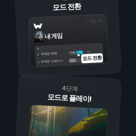
모드 전환
내 게임
켜짐
꺼짐
무제한 체력
모드 전환
무제한 스태미너
4단계
모드로 플레이!