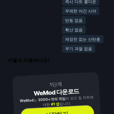
즉시 다트 쿨다운
무제한 야간 시야
반동 없음
확산 없음
재장전 없는 산탄총
무기 과열 없음
어떻게 이용하나요?
1단계
WeMod 다운로드
의 모드 및 치트에
3000+개의 게임
는
WeMod
입니다.
#1 앱
대한