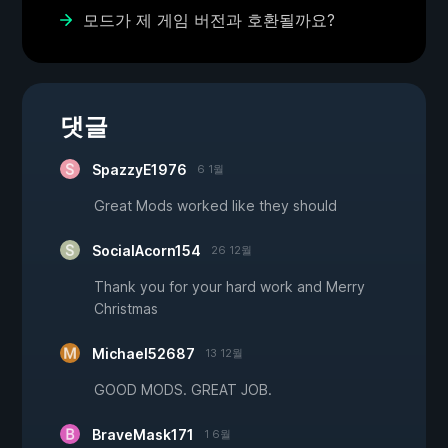
모드가 제 게임 버전과 호환될까요?
댓글
SpazzyE1976
6 1월
Great Mods worked like they should
SocialAcorn154
26 12월
Thank you for your hard work and Merry
Christmas
Michael52687
13 12월
GOOD MODS. GREAT JOB.
BraveMask171
1 6월