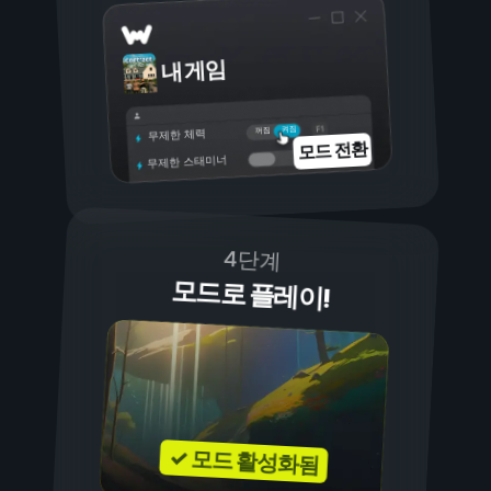
내 게임
켜짐
꺼짐
무제한 체력
모드 전환
무제한 스태미너
4단계
모드로 플레이!
✓ 모드 활성화됨