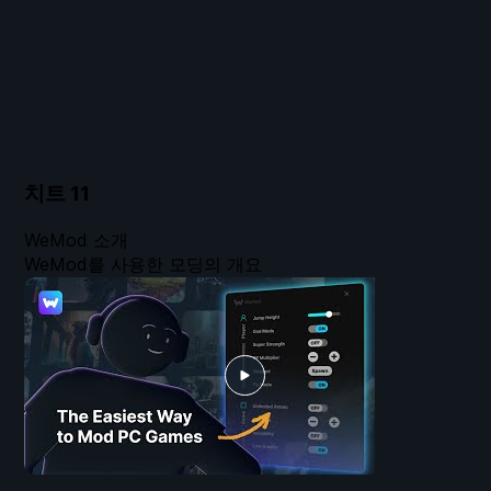
치트
11
WeMod 소개
WeMod를 사용한 모딩의 개요