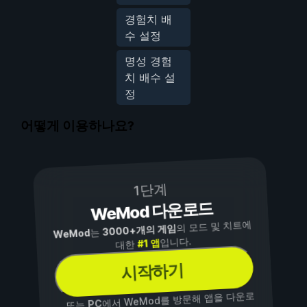
경험치 배
수 설정
명성 경험
치 배수 설
정
어떻게 이용하나요?
1단계
WeMod 다운로드
의 모드 및 치트에
3000+개의 게임
는
WeMod
입니다.
#1 앱
대한
시작하기
에서 WeMod를 방문해 앱을 다운로
PC
...또는