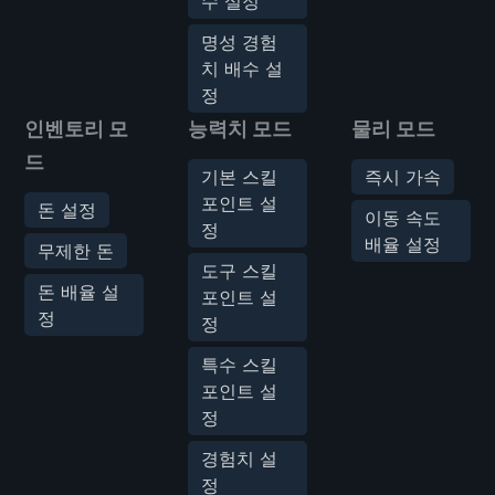
수 설정
명성 경험
치 배수 설
정
인벤토리 모
능력치 모드
물리 모드
드
기본 스킬
즉시 가속
포인트 설
돈 설정
이동 속도
정
배율 설정
무제한 돈
도구 스킬
돈 배율 설
포인트 설
정
정
특수 스킬
포인트 설
정
경험치 설
정