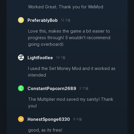
Worked Great. Thank you for WeMod
PreferablyBob
12 2월
Love this, makes the game a bit easier to
progress through! (I wouldn't recommend
going overboard)
Lightfootlee
14 1월
I used the Set Money Mod and it worked as
intended
ConstantPopcorn2689
2 11월
The Multiplier mod saved my sanity! Thank
you!
HonestSponge6330
9 9월
good, as its free!