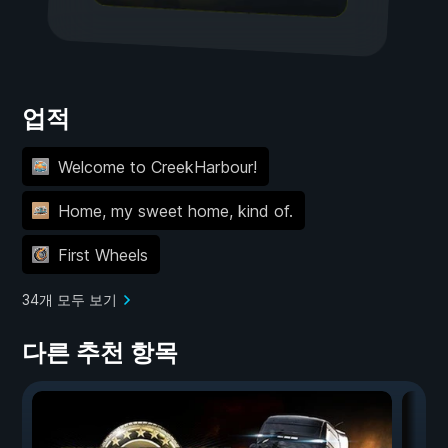
업적
Welcome to CreekHarbour!
Home, my sweet home, kind of.
First Wheels
34개 모두 보기
다른 추천 항목