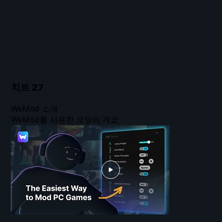
치트
27
WeMod 소개
WeMod를 사용한 모딩의 개요