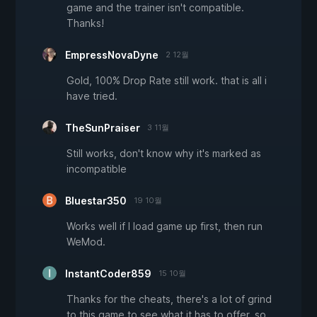
game and the trainer isn't compatible.
Thanks!
EmpressNovaDyne
2 12월
Gold, 100% Drop Rate still work. that is all i
have tried.
TheSunPraiser
3 11월
Still works, don't know why it's marked as
incompatible
Bluestar350
19 10월
Works well if I load game up first, then run
WeMod.
InstantCoder859
15 10월
Thanks for the cheats, there's a lot of grind
to this game to see what it has to offer, so