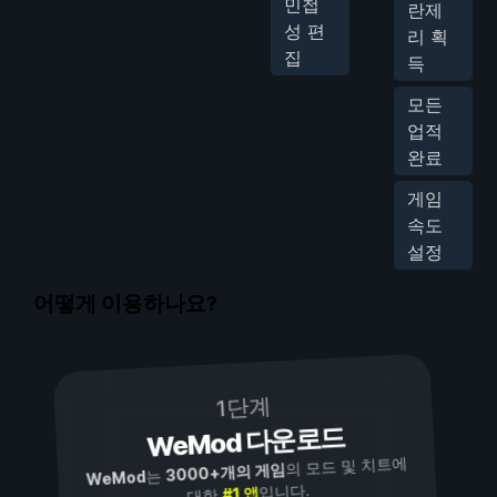
민첩
란제
성 편
리 획
집
득
모든
업적
완료
게임
속도
설정
어떻게 이용하나요?
1단계
WeMod 다운로드
의 모드 및 치트에
3000+개의 게임
는
WeMod
입니다.
#1 앱
대한