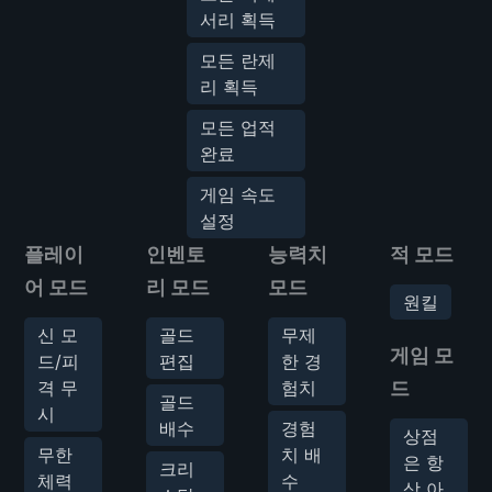
서리 획득
모든 란제
리 획득
모든 업적
완료
게임 속도
설정
플레이
인벤토
능력치
적 모드
어 모드
리 모드
모드
원킬
신 모
골드
무제
게임 모
드/피
편집
한 경
격 무
험치
드
골드
시
배수
경험
상점
무한
치 배
은 항
크리
체력
수
상 아