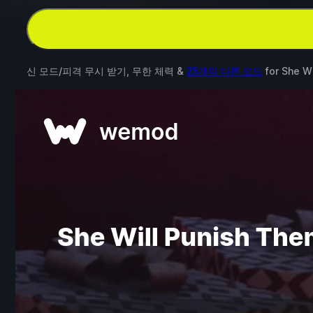
신 모드/피격 무시 받기, 무한 체력 &
25개의 다른 모드
for
She Wi