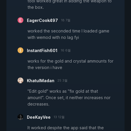
tool worked great in adding the weapon to
the box.
EagerCook497
18 7월
worked the seconded time I loaded game
with wemod with no lag fyi
InstantFish601
16 6월
works for the gold and crystal ammounts for
the version i have
KhatulMadan
25 3월
"Edit gold" works as "fix gold at that
amount". Once set, it neither increases nor
decreases.
DeeKayVee
13 12월
It worked despite the app said that the