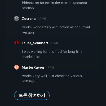
hideout so far not in the missions/combat
section
Zecrcha
23 8월
works wonderfully all function as of current
version
Feuer_Schubert
21 8월
I was waiting for this mod for long time!
thanks a lot!
MasterRaven
17 8월
works very well, just checking various
settings ;)
토론 참여하기