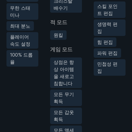
크리스탈
스킬 포인
무한 스태
배수기
트 편집
미나
적 모드
생명력 편
최대 분노
집
원킬
플레이어
힘 편집
속도 설정
게임 모드
파워 편집
100% 드롭
율
상점은 항
민첩성 편
상 아이템
집
을 새로고
침합니다
모든 무기
획득
모든 갑옷
획득
모든 액세