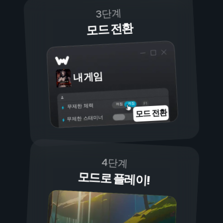
3단계
모드 전환
내 게임
켜짐
꺼짐
무제한 체력
모드 전환
무제한 스태미너
4단계
모드로 플레이!