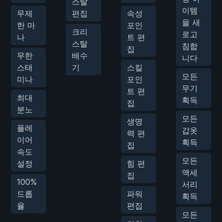
스탈
이템
무제
편집
속성
을 새
한 마
포인
크리
로고
나
트 편
스탈
침합
집
무한
배수
니다
스태
기
스킬
모든
미나
포인
무기
트 편
최대
획득
집
분노
모든
생명
플레
갑옷
력 편
이어
획득
집
속도
모든
설정
힘 편
액세
집
100%
서리
드롭
파워
획득
율
편집
모든