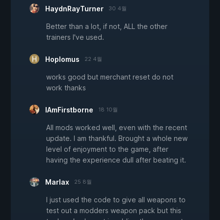
HaydnRayTurner
30 4월
Better than a lot, if not, ALL the other
trainers I've used.
Hoplomus
22 4월
works good but merchant reset do not
work thanks
IAmFirstborne
18 10월
All mods worked well, even with the recent
update. I am thankful. Brought a whole new
level of enjoyment to the game, after
having the experience dull after beating it.
Marlax
25 8월
I just used the code to give all weapons to
test out a modders weapon pack but this