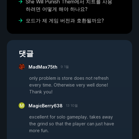
She Will Punish Them에서 치트를 사용
하려면 어떻게 해야 하나요?
모드가 제 게임 버전과 호환될까요?
댓글
MadMax75th
9 1월
only problem is store does not refresh
every time. Otherwise very well done!
Thank you!
MagicBerry638
13 10월
excellent for solo gameplay. takes away
the grind so that the player can just have
more fun.