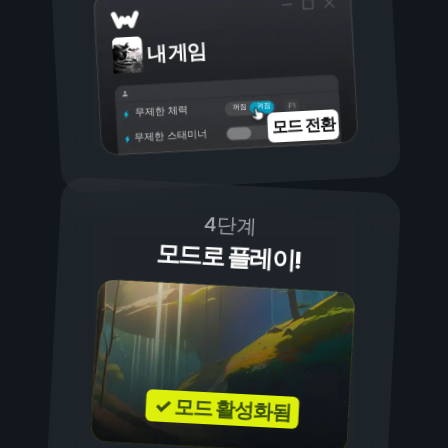
내 게임
켜짐
꺼짐
무제한 체력
모드 전환
무제한 스태미너
4단계
모드로 플레이!
✓ 모드 활성화됨