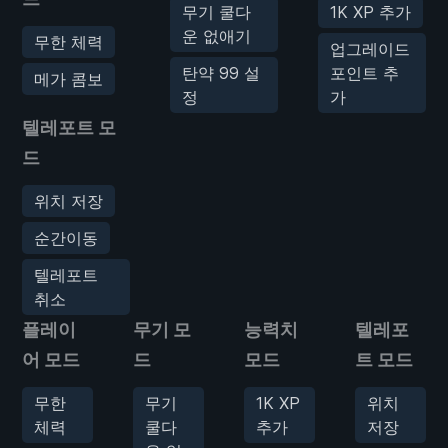
무기 쿨다
1K XP 추가
운 없애기
무한 체력
업그레이드
탄약 99 설
포인트 추
메가 콤보
정
가
텔레포트 모
드
위치 저장
순간이동
텔레포트
취소
플레이
무기 모
능력치
텔레포
어 모드
드
모드
트 모드
무한
무기
1K XP
위치
체력
쿨다
추가
저장