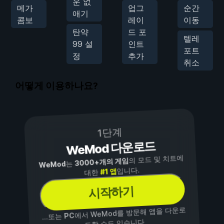
운 없
메가
업그
순간
애기
콤보
레이
이동
탄약
드 포
텔레
99 설
인트
포트
정
추가
취소
어떻게 이용하나요?
1단계
WeMod 다운로드
의 모드 및 치트에
3000+개의 게임
는
WeMod
입니다.
#1 앱
대한
시작하기
에서 WeMod를 방문해 앱을 다운로
PC
...또는
드할 수도 있습니다