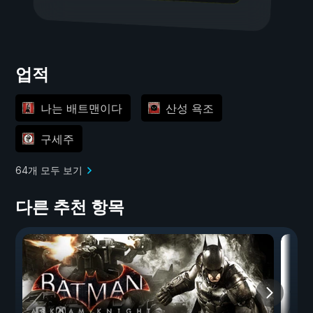
업적
나는 배트맨이다
산성 욕조
구세주
64개 모두 보기
다른 추천 항목