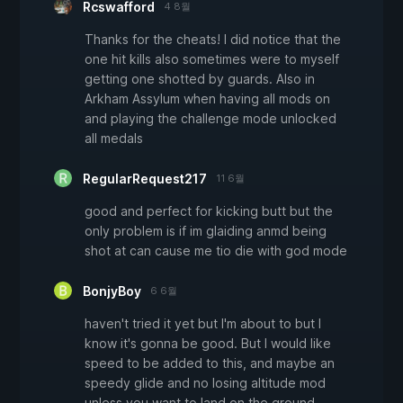
Rcswafford
4 8월
Thanks for the cheats! I did notice that the
one hit kills also sometimes were to myself
getting one shotted by guards. Also in
Arkham Assylum when having all mods on
and playing the challenge mode unlocked
all medals
RegularRequest217
11 6월
good and perfect for kicking butt but the
only problem is if im glaiding anmd being
shot at can cause me tio die with god mode
BonjyBoy
6 6월
haven't tried it yet but I'm about to but I
know it's gonna be good. But I would like
speed to be added to this, and maybe an
speedy glide and no losing altitude mod
unless you want to land on the ground.