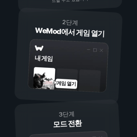
2단계
WeMod에서 게임 열기
내 게임
게임 열기
3단계
모드 전환