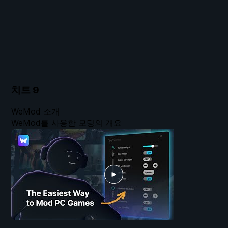
치트
9
WeMod 소개
WeMod를 사용한 모딩의 개요