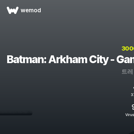
wemod
30
Batman: Arkham City - G
트레
3
Viru