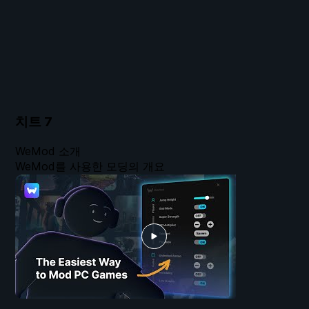
치트
7
WeMod 소개
WeMod를 사용한 모딩의 개요