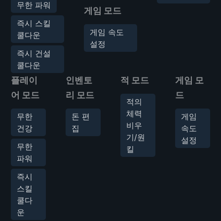
무한 파워
게임 모드
즉시 스킬
게임 속도
쿨다운
설정
즉시 건설
쿨다운
플레이
인벤토
적 모드
게임 모
어 모드
리 모드
드
적의
체력
무한
돈 편
게임
비우
건강
집
속도
기/원
설정
무한
킬
파워
즉시
스킬
쿨다
운