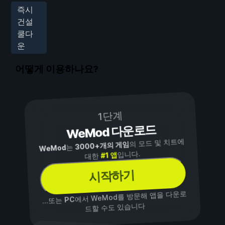
즉시
건설
쿨다
운
어떻게 이용하나요?
1단계
WeMod 다운로드
의 모드 및 치트에
3000+개의 게임
는
WeMod
입니다.
#1 앱
대한
시작하기
에서 WeMod를 방문해 앱을 다운로
PC
...또는
드할 수도 있습니다