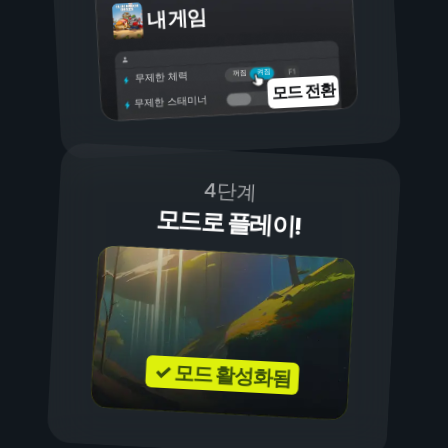
내 게임
켜짐
꺼짐
무제한 체력
모드 전환
무제한 스태미너
4단계
모드로 플레이!
✓ 모드 활성화됨