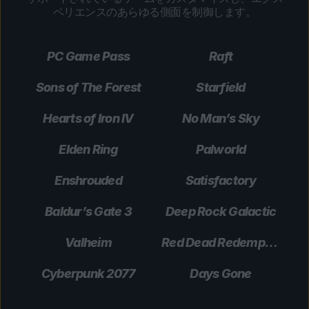
ペリエンスのあらゆる側面を制御します。
PC Game Pass
Raft
Sons of The Forest
Starfield
Hearts of Iron IV
No Man’s Sky
Elden Ring
Palworld
Enshrouded
Satisfactory
Baldur’s Gate 3
Deep Rock Galactic
Valheim
Red Dead Redemption 2
Cyberpunk 2077
Days Gone