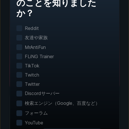
のことを知りました
か？
ステップ1 - ダウンロードとインストール
ワンクリック設定
Reddit
スマートゲーム検出がインストール済みのゲーム
友達や家族
を自動で検出。手動設定は不要です。
MrAntiFun
FLiNG Trainer
TikTok
Twitch
Twitter
Discordサーバー
検索エンジン（Google、百度など）
フォーラム
ステップ2 - 機能を選択
YouTube
エクスペリエンスをカス