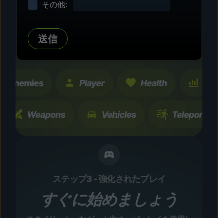
その他:
タマイズ
数百にも及ぶコミュニティテスト済みの強化およ
送信
び機能を探索。すべての変更は一時的なもので、
瞬時に切り替え可能です。
ステップ3 - 強化されたプレイ
すぐに始めましょう