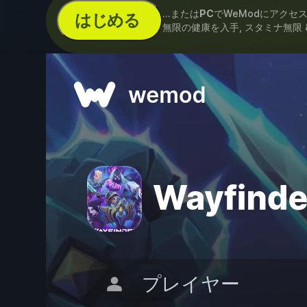
...または
PC
でWeModにアクセ
はじめる
無限の健康を入手, スタミナ無限 