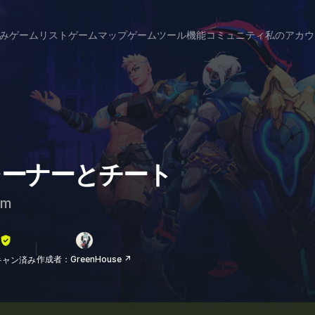
み
ゲームリスト
ゲームマップ
ゲームツール
機能
コミュニティ
私のアカウ
のトレーナーとチート
am
作成者：GreenHouse ↗
lスキャン済み