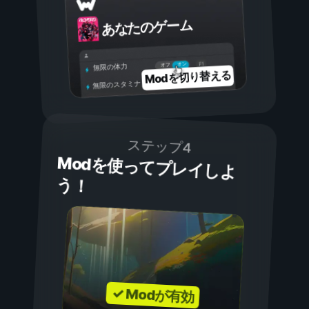
あなたのゲーム
オン
オフ
無限の体力
Modを切り替える
無限のスタミナ
ステップ4
Modを使ってプレイしよ
う！
✓ Modが有効