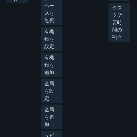
ペー
タス
スを
ク所
無視
要時
間の
有機
割合
物を
設定
有機
物を
追加
金属
を設
定
金属
を追
加
ラピ