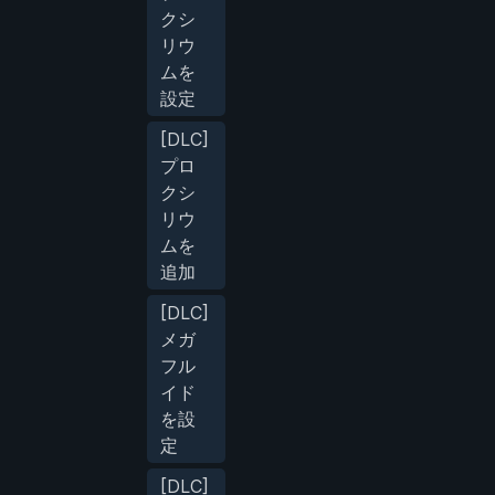
クシ
リウ
ムを
設定
[DLC]
プロ
クシ
リウ
ムを
追加
[DLC]
メガ
フル
イド
を設
定
[DLC]