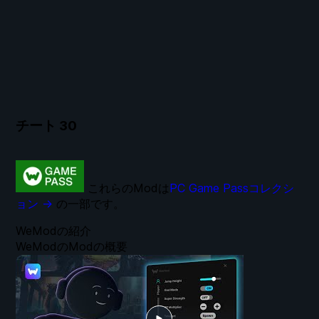
チート
30
これらのModは
PC Game Passコレクシ
ョン →
の一部です。
WeModの紹介
WeModのModの概要