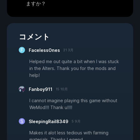
ますか？
コメント
FacelessOnes
21 3月
Helped me out quite a bit when I was stuck
in the Alters. Thank you for the mods and
help!
Fanboy911
15 10月
I cannot imagine playing this game without
WeMod!!! Thank u!!!!
SleepingRail8349
5 9月
Makes it alot less tedious with farming
materials. Thanks Legend