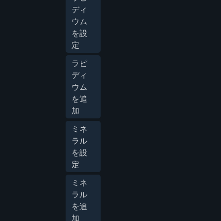
ディ
ウム
を設
定
ラピ
ディ
ウム
を追
加
ミネ
ラル
を設
定
ミネ
ラル
を追
加