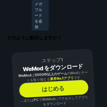
メガ
フル
ード
を追
加
どのように動作しますか？
ステップ1
WeMod をダウンロード
のModとチー
3000件以上のゲーム
は
WeMod
です
業界No.1アプリ
トを取り揃える
はじめる
でWeModにアクセスしてアプリ
PC
...または
をダウンロード