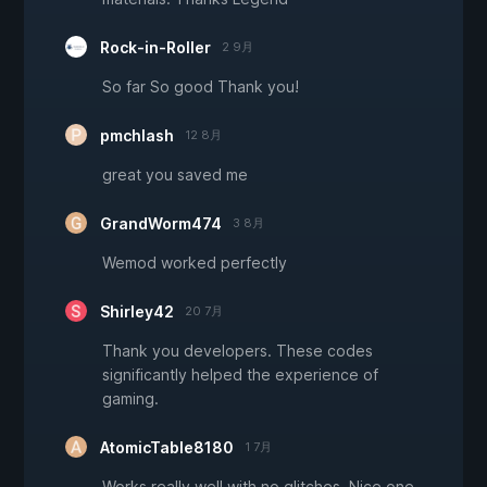
Rock-in-Roller
2 9月
So far So good Thank you!
pmchlash
12 8月
great you saved me
GrandWorm474
3 8月
Wemod worked perfectly
Shirley42
20 7月
Thank you developers. These codes
significantly helped the experience of
gaming.
AtomicTable8180
1 7月
Works really well with no glitches. Nice one