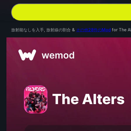
放射能なしを入手, 放射線の割合 &
その他28件のMod
for
The A