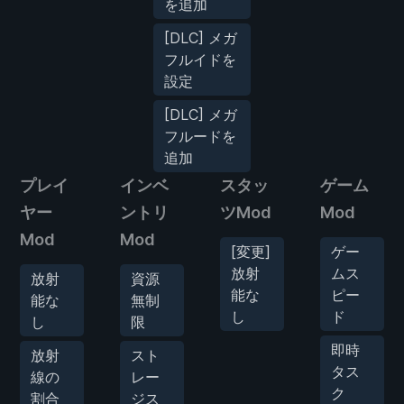
を追加
[DLC] メガ
フルイドを
設定
[DLC] メガ
フルードを
追加
プレイ
インベ
スタッ
ゲーム
ヤー
ントリ
ツMod
Mod
Mod
Mod
[変更]
ゲー
放射
ムス
放射
資源
能な
ピー
能な
無制
し
ド
し
限
即時
放射
スト
タス
線の
レー
ク
割合
ジス