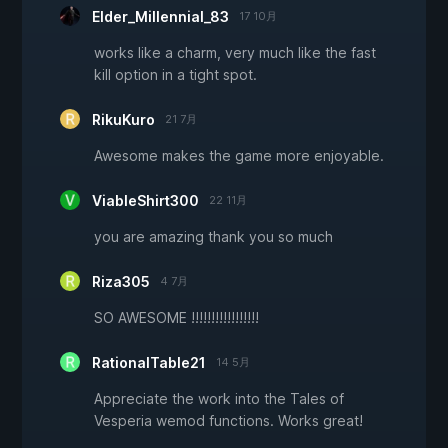
Elder_Millennial_83
17 10月
works like a charm, very much like the fast
kill option in a tight spot.
RikuKuro
21 7月
Awesome makes the game more enjoyable.
ViableShirt300
22 11月
you are amazing thank you so much
Riza305
4 7月
SO AWESOME !!!!!!!!!!!!!!!!!
RationalTable21
14 5月
Appreciate the work into the Tales of
Vesperia wemod functions. Works great!