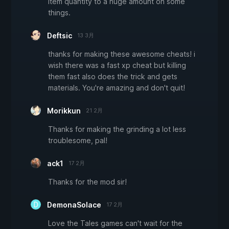
item quantity to a huge amount on some
things.
Deftsic
13 3月
thanks for making these awesome cheats! i
wish there was a fast xp cheat but killing
them fast also does the trick and gets
materials. You're amazing and don't quit!
Morikkun
21 2月
Thanks for making the grinding a lot less
troublesome, pal!
ack1
17 2月
Thanks for the mod sir!
DemonaSolace
17 2月
Love the Tales games can't wait for the