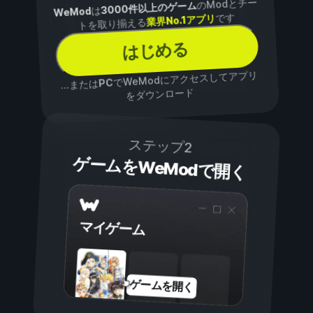
のModとチー
3000件以上のゲーム
は
WeMod
です
業界No.1アプリ
トを取り揃える
はじめる
でWeModにアクセスしてアプリ
PC
...または
をダウンロード
ステップ2
ゲームをWeModで開く
マイゲーム
ゲームを開く