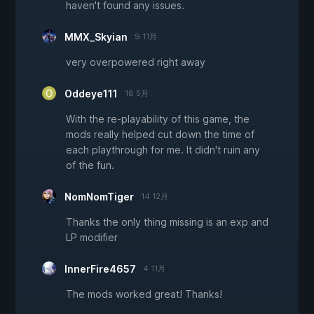
haven't found any issues.
MMX_Skyian
9 11月
very overpowered right away
Oddeye111
18 5月
With the re-playability of this game, the
mods really helped cut down the time of
each playthrough for me. It didn't ruin any
of the fun.
NomNomTiger
14 12月
Thanks the only thing missing is an exp and
LP modifier
InnerFire4657
4 11月
The mods worked great! Thanks!