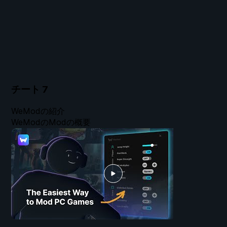
チート
7
WeModの紹介
WeModのModの概要