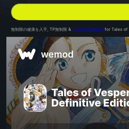
無制限の健康を入手, TP無制限 &
その他5件のMod
for
Tales of 