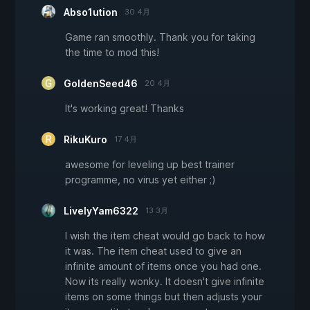
Abso1ution
30 4月
Game ran smoothly. Thank you for taking
the time to mod this!
GoldenSeed46
20 4月
It's working great! Thanks
RikuKuro
17 4月
awesome for leveling up best trainer
programme, no virus yet either ;)
LivelyYam6322
13 3月
I wish the item cheat would go back to how
it was. The item cheat used to give an
infinite amount of items once you had one.
Now its really wonky. It doesn't give infinite
items on some things but then adjusts your