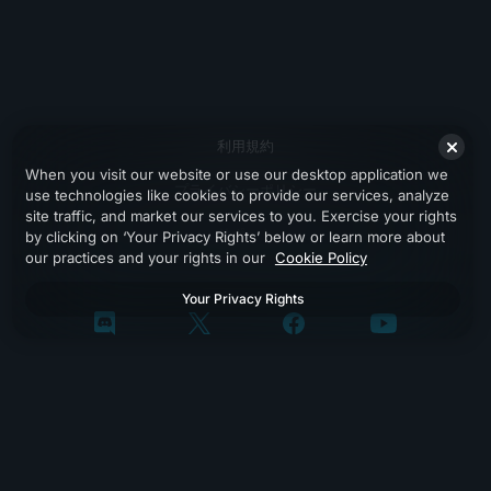
利用規約
When you visit our website or use our desktop application we
プライバシーポリシー
use technologies like cookies to provide our services, analyze
site traffic, and market our services to you. Exercise your rights
サポート
by clicking on ‘Your Privacy Rights’ below or learn more about
our practices and your rights in our
Cookie Policy
Your Privacy Rights