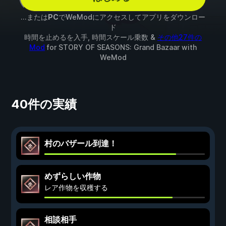
...または
PC
でWeModにアクセスしてアプリをダウンロー
ド
時間を止めるを入手, 時間スケール乗数 &
その他27件の
Mod
for
STORY OF SEASONS: Grand Bazaar
with
WeMod
40件の実績
村のバザール到達！
めずらしい作物
レア作物を収穫する
相談相手