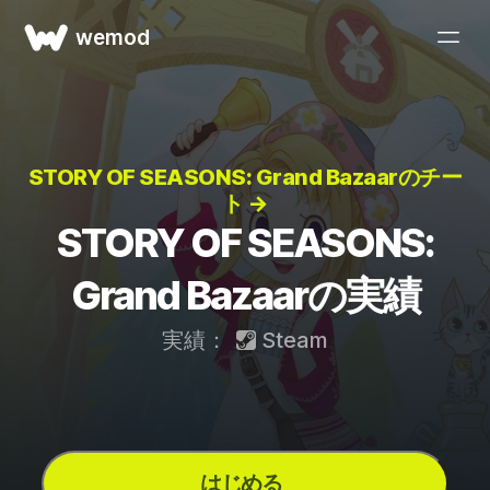
wemod
STORY OF SEASONS: Grand Bazaarのチー
ト →
STORY OF SEASONS:
Grand Bazaarの実績
実績：
Steam
はじめる