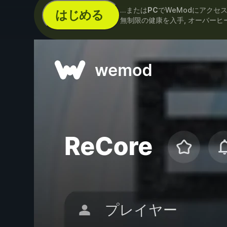
...または
PC
でWeModにアクセ
はじめる
無制限の健康を入手, オーバーヒ