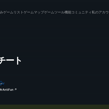
み
ゲームリスト
ゲームマップ
ゲームツール
機能
コミュニティ
私のアカウ
とチート
AntiFun ↗