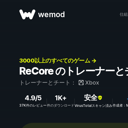
wemod
仕組
3000以上のすべてのゲーム →
ReCore のトレーナー
トレーナーとチート：
Xbox
安全
4.9/5
1K+
37K件のレビュー
件のダウンロード
作成者：Mr
VirusTotalスキャン済み