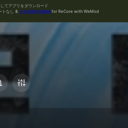
スしてアプリをダウンロード
ートなし &
その他3件のMod
for
ReCore
with
WeMod