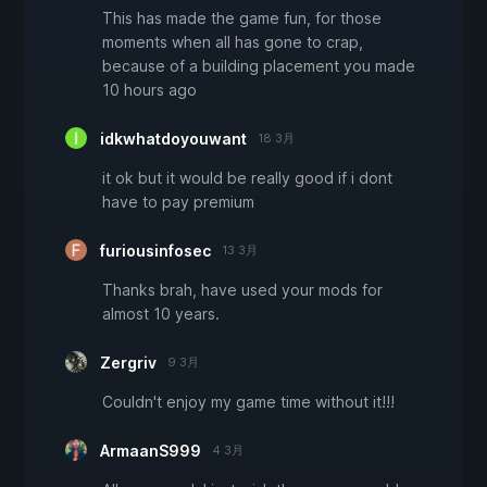
This has made the game fun, for those
moments when all has gone to crap,
because of a building placement you made
10 hours ago
idkwhatdoyouwant
18 3月
it ok but it would be really good if i dont
have to pay premium
furiousinfosec
13 3月
Thanks brah, have used your mods for
almost 10 years.
Zergriv
9 3月
Couldn't enjoy my game time without it!!!
ArmaanS999
4 3月