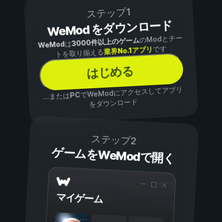
ステップ1
WeMod をダウンロード
のModとチー
3000件以上のゲーム
は
WeMod
です
業界No.1アプリ
トを取り揃える
はじめる
でWeModにアクセスしてアプリ
PC
...または
をダウンロード
ステップ2
ゲームをWeModで開く
マイゲーム