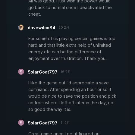
All was good. I just wish the power would
go back to normal once I deactivated the
cheat.
davewilco84
20 2月
For some of us playing certain games is too
hard and that little extra help of unlimited
energy etc can be the difference of
enjoyment over frustration. Thank you.
SolarGoat797
16 2月
I like the game but I'd appreciate a save
command. After spending an hour or so it
would be nice to save the position and pick
up from where I left off later in the day, not
so good the way it is.
SolarGoat797
11 2月
Great game once I get it figured out