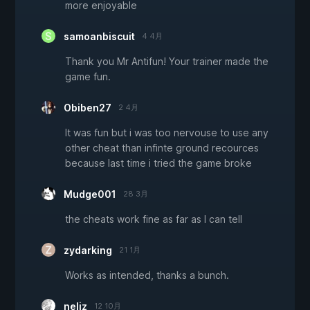
more enjoyable
samoanbiscuit
4 4月
Thank you Mr Antifun! Your trainer made the
game fun.
Obiben27
2 4月
It was fun but i was too nervouse to use any
other cheat than infinte ground recources
because last time i tried the game broke
Mudge001
28 3月
the cheats work fine as far as I can tell
zydarking
21 1月
Works as intended, thanks a bunch.
neliz
12 10月