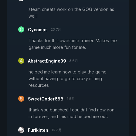
steam cheats work on the GOG version as
well!
Cycomps
23 7月
Thanks for this awesome trainer. Makes the
game much more fun for me.
AbstractEngine39
3 6月
helped me learn how to play the game
without having to go to crazy mining
resources
SweetCoder658
7 5月
thank you bunches!!! couldnt find new iron
in forever, and this mod helped me out.
Furikitten
19 3月