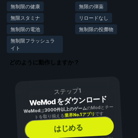
無制限の健康
無限の弾薬
無限スタミナ
リロードなし
無制限の電池
無制限の投擲物
無制限フラッシュラ
イト
どのように動作しますか？
ステップ1
WeMod をダウンロード
のModとチー
3000件以上のゲーム
は
WeMod
です
業界No.1アプリ
トを取り揃える
はじめる