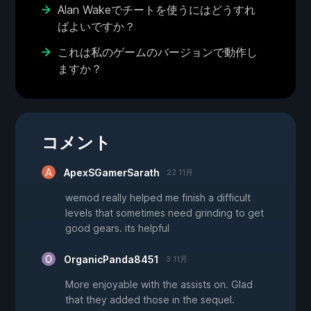
Alan Wakeでチートを使うにはどうすれ
ばよいですか？
これは私のゲームのバージョンで動作し
ますか？
コメント
ApexSGamerSarath
22 11月
wemod really helped me finish a difficult
levels that sometimes need grinding to get
good gears. its helpful
OrganicPanda8451
3 11月
More enjoyable with the assists on. Glad
that they added those in the sequel.