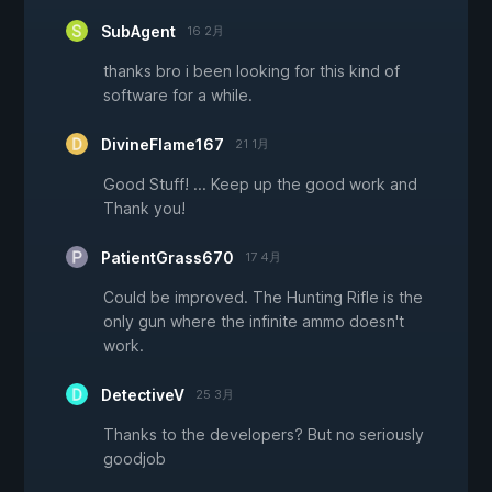
SubAgent
16 2月
thanks bro i been looking for this kind of
software for a while.
DivineFlame167
21 1月
Good Stuff! ... Keep up the good work and
Thank you!
PatientGrass670
17 4月
Could be improved. The Hunting Rifle is the
only gun where the infinite ammo doesn't
work.
DetectiveV
25 3月
Thanks to the developers? But no seriously
goodjob