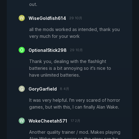
out.
WiseGoldfish614
29 10月
all the mods worked as intended, thank you
very much for your work
OptionalStick298
29 10月
Thank you, dealing with the flashlight
batteries is a bit annoying so it's nice to
have unlimited batteries.
GoryGarfield
8 4月
It was very helpful. I'm very scared of horror
games, but with this, I can finally Alan Wake.
WokeCheetah571
17 2月
Another quality trainer / mod. Makes playing
Alan Wake much easier so the story can be