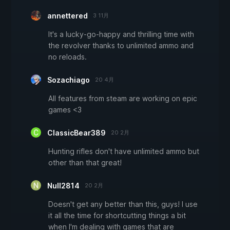
annettered
3 11月
It's a lucky-go-happy and thrilling time with
the revolver thanks to unlimited ammo and
no reloads.
Sozachiago
20 4月
All features from steam are working on epic
games <3
ClassicBear389
20 2月
Hunting rifles don't have unlimited ammo but
other than that great!
Null2814
20 2月
Doesn't get any better than this, guys! I use
it all the time for shortcutting things a bit
when I'm dealing with games that are