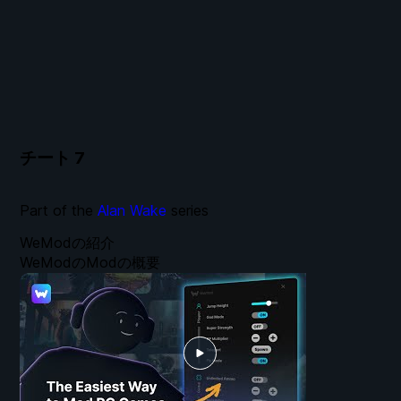
チート
7
Part of the
Alan Wake
series
WeModの紹介
WeModのModの概要