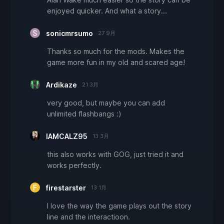
enjoyed quicker. And what a story...
sonicmrsumo
27 9月
Thanks so much for the mods. Makes the
game more fun in my old and scared age!
Ardikaze
21 3月
very good, but maybe you can add
unlimited flashbangs :)
IAMCALZ95
13 3月
this also works with GOG, just tried it and
works perfectly.
firestarster
13 1月
I love the way the game plays out the story
line and the interactioon.