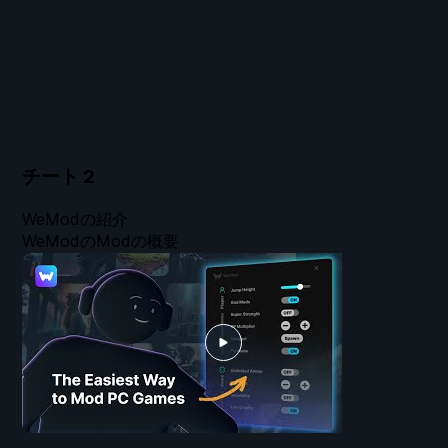
チート
2
WeModの紹介
WeModのModの概要