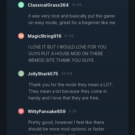
ClassicalGrass364
16 3月
it was very nice and basically put the game
on easy mode, great for a beginner like me
MagicString916
8 11月
I LOVE IT BUT I WOULD LOVE FOR YOU
GUYS PUT A HOUSE MOD ON THERE
WEMOD SITE THANK YOU GUYS
JollyShark575
29 9月
Thank you for the mods they mean a LOT.
They mean a lot because they come in
handy and I love that they are free.
WittyPancake859
5 7月
Pretty good, however I feel like there
should be more mod options; ie faster