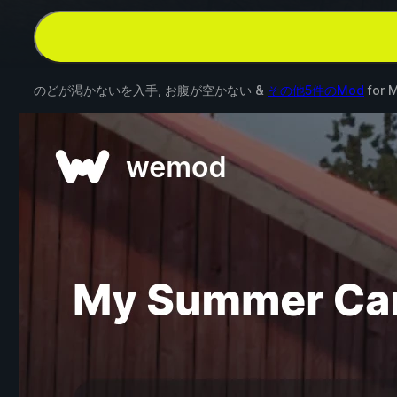
のどが渇かないを入手, お腹が空かない &
その他5件のMod
for
M