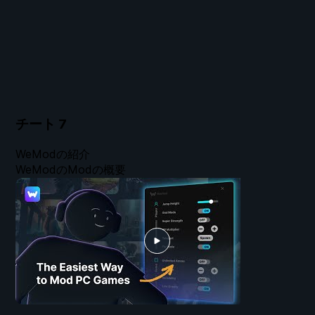
チート
7
WeModの紹介
WeModのModの概要