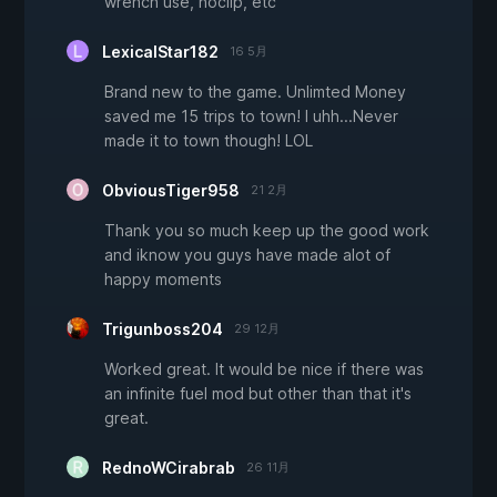
wrench use, noclip, etc
LexicalStar182
16 5月
Brand new to the game. Unlimted Money
saved me 15 trips to town! I uhh...Never
made it to town though! LOL
ObviousTiger958
21 2月
Thank you so much keep up the good work
and iknow you guys have made alot of
happy moments
Trigunboss204
29 12月
Worked great. It would be nice if there was
an infinite fuel mod but other than that it's
great.
RednoWCirabrab
26 11月