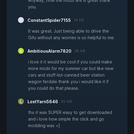
Anyway, how the mods are is great thank
you.
ConstantSpider7155
14 3月
It was great. Just being able to drive the
Gifu without any worries is so helpful to me.
AmbitiousAlarm7820
28 4月
i love it it would be cool if you could make
more mods for my summer car but like new
cars and stuff-list-canned beer station
wagon ferdale thank you i would like it if
you could do that please.
LostYarn5646
20 4月
thx it was SUPER easy to get downloaded
and i love how simple the click and go
modding was =]