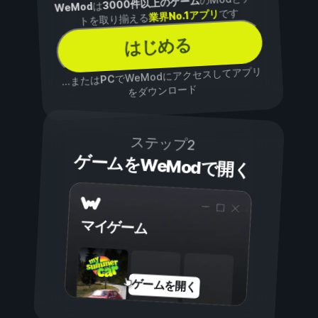
3000件以上のゲーム
は
WeMod
です
業界No.1アプリ
トを取り揃える
はじめる
でWeModにアクセスしてアプリ
PC
...または
をダウンロード
ステップ2
ゲームをWeModで開く
マイゲーム
ゲームを開く