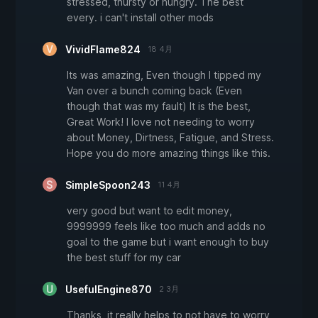
stressed, thursty or hungry. The best
every. i can't install other mods
VividFlame824
18 4月
Its was amazing, Even though I tipped my
Van over a bunch coming back (Even
though that was my fault) It is the best,
Great Work! I love not needing to worry
about Money, Dirtness, Fatigue, and Stress.
Hope you do more amazing things like this.
SimpleSpoon243
11 4月
very good but want to edit money,
9999999 feels like too much and adds no
goal to the game but i want enough to buy
the best stuff for my car
UsefulEngine870
2 3月
Thanks, it really helps to not have to worry