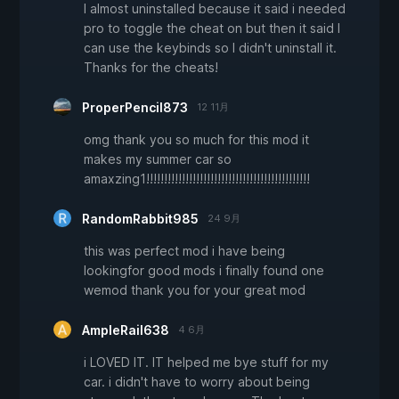
I almost uninstalled because it said i needed
pro to toggle the cheat on but then it said I
can use the keybinds so I didn't uninstall it.
Thanks for the cheats!
ProperPencil873
12 11月
omg thank you so much for this mod it
makes my summer car so
amaxzing1!!!!!!!!!!!!!!!!!!!!!!!!!!!!!!!!!!!!!!!!!!!!!!
RandomRabbit985
24 9月
this was perfect mod i have being
lookingfor good mods i finally found one
wemod thank you for your great mod
AmpleRail638
4 6月
i LOVED IT. IT helped me bye stuff for my
car. i didn't have to worry about being