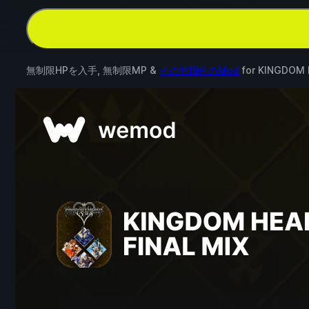
無制限HPを入手, 無制限MP &
その他19件のMod
for
KINGDOM 