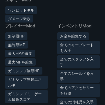
ワンヒットキル
ダメージ乗数
プレイヤーMod
インベントリMod
無制限HP
お金を編集する
無制限MP
全てのキーブレード
を入手
最大HPの編集
全てのスタッフを入
最大MPを編集
手
ガミシップ無限HP
全てのシールドを入
手
ガミシップ無限エネ
ルギー
全てのアクセサリー
を取得
ガミシップミニゲー
ム最高スコア
全ての消耗品を入手