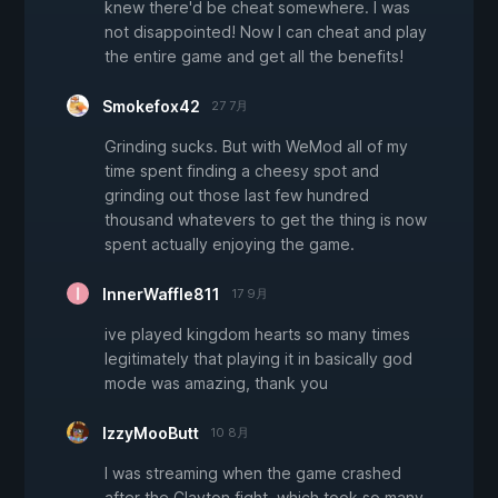
knew there'd be cheat somewhere. I was
not disappointed! Now I can cheat and play
the entire game and get all the benefits!
Smokefox42
27 7月
Grinding sucks. But with WeMod all of my
time spent finding a cheesy spot and
grinding out those last few hundred
thousand whatevers to get the thing is now
spent actually enjoying the game.
InnerWaffle811
17 9月
ive played kingdom hearts so many times
legitimately that playing it in basically god
mode was amazing, thank you
IzzyMooButt
10 8月
I was streaming when the game crashed
after the Clayton fight, which took so many