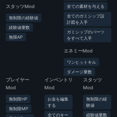
スタッツMod
全ての素材を与える
全てのガミシップ設
無制限の経験値
計図を入手
経験値乗数
ガミシップのパーツ
無限AP
をすべて入手
エネミーMod
ワンヒットキル
ダメージ乗数
プレイヤー
インベントリ
スタッツ
Mod
Mod
Mod
無制限HP
お金を編集
無制限の経
する
験値
無制限MP
全てのキー
経験値乗数