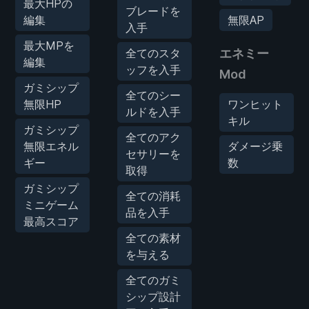
最大HPの
ブレードを
編集
無限AP
入手
最大MPを
全てのスタ
エネミー
編集
ッフを入手
Mod
ガミシップ
全てのシー
無限HP
ワンヒット
ルドを入手
キル
ガミシップ
全てのアク
無限エネル
ダメージ乗
セサリーを
ギー
数
取得
ガミシップ
全ての消耗
ミニゲーム
品を入手
最高スコア
全ての素材
を与える
全てのガミ
シップ設計