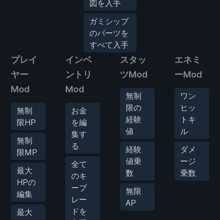
図を入手
ガミシップ
のパーツを
すべて入手
プレイ
インベ
スタッ
エネミ
ヤー
ントリ
ツMod
ーMod
Mod
Mod
無制
ワン
限の
ヒッ
無制
お金
経験
トキ
限HP
を編
値
ル
集す
無制
る
経験
ダメ
限MP
値乗
ージ
全て
最大
数
乗数
のキ
HPの
ーブ
無限
編集
レー
AP
ドを
最大