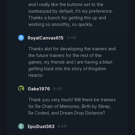
and I really like the buttons set to the
numberpad by default, it's my preference.
Thanks a bunch for getting this up and
working so smoothly, so quickly.
RoyalCanvas615
11 4月
Thanks alot for developing the trainers and
the future trainers for the rest of the
games, my friends and I are having a blast
getting back into the story of Kingdom
Hearts!
Gabe1976
9 4月
Thank you very much! Will there be trainers
for Re Chain of Memories, Birth by Sleep,
Re Coded, and Dream Drop Distance?
EpicDust363
8 4月