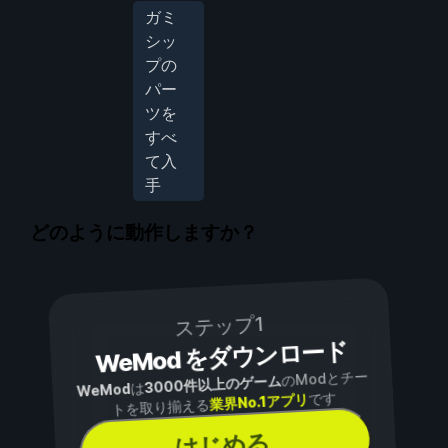
ガミ
シッ
プの
パー
ツを
すべ
て入
手
どのように動作しますか？
ステップ1
WeMod をダウンロード
のModとチー
3000件以上のゲーム
は
WeMod
です
業界No.1アプリ
トを取り揃える
はじめる