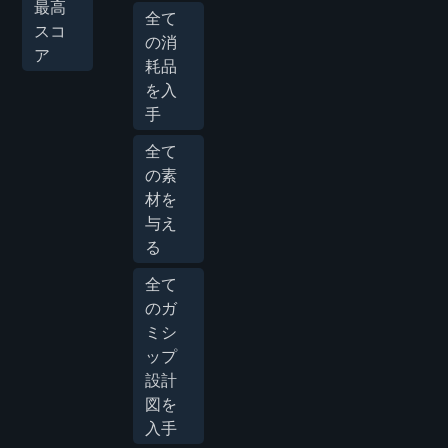
最高
全て
スコ
の消
ア
耗品
を入
手
全て
の素
材を
与え
る
全て
のガ
ミシ
ップ
設計
図を
入手