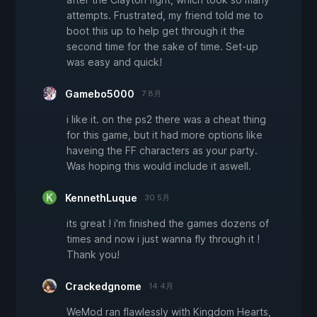
attempts. Frustrated, my friend told me to
boot this up to help get through it the
second time for the sake of time. Set-up
was easy and quick!
Gamebo5000
7 8月
i like it. on the ps2 there was a cheat thing
for this game, but it had more options like
haveing the FF characters as your party.
Was hoping this would include it aswell.
KennethLuque
30 5月
its great ! i'm finished the games dozens of
times and now i just wanna fly through it !
Thank you!
Crackedgnome
14 4月
WeMod ran flawlessly with Kingdom Hearts,