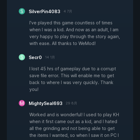
SilverPin4083
4 7月
I've played this game countless of times
when I was a kid. And now as an adult, I am
very happy to play through the story again,
with ease. All thanks to WeMod!
Secr0
14 1月
I lost 45 hrs of gameplay due to a corrupt
save file error. This will enable me to get
back to where I was very quickly. Thank
you!
MightySeal693
29 8月
Worked and is wonderful! I used to play KH
when it first came out as a kid, and I hated
all the grinding and not being able to get
the items I wanted, so when I saw it on PC I