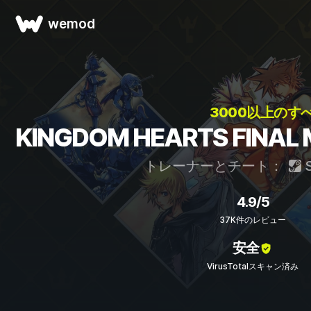
wemod
3000以上のす
KINGDOM HEARTS FI
トレーナーとチート：
S
4.9/5
37K件のレビュー
安全
VirusTotalスキャン済み