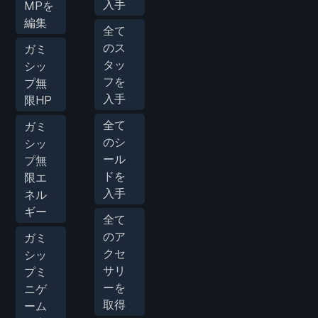
入手
MPを
編集
全て
のス
ガミ
タッ
シッ
フを
プ無
入手
限HP
全て
ガミ
のシ
シッ
ール
プ無
ドを
限エ
入手
ネル
ギー
全て
のア
ガミ
クセ
シッ
サリ
プミ
ーを
ニゲ
取得
ーム