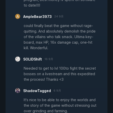
to date!!!!
AmpleBear3973
24 9月
could finally beat the game without rage-
quitting. And absolutely demolish the pride
of the villains who talk smack. Ultima key-
board, max HP, 16x damage cap, one-hit
kill. Wonderful.
SOLIDShift
16 9月
Needed to get to lvl 100to fight the secret
bosses on a livestream and this expedited
the process! Thanks <3
ShadowTagged
6 9月
It's nice to be able to enjoy the worlds and
the story of the game without stressing out
over grinding and farming.