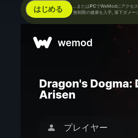
...または
PC
でWeModにアクセ
はじめる
無制限の健康を入手, 落下ダメー