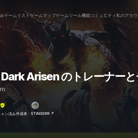
み
ゲームリスト
ゲームマップ
ゲームツール
機能
コミュニティ
私のアカウ
ma: Dark Arisen のトレーナ
am
作成者：STiNGERR ↗
lスキャン済み