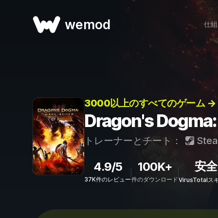
wemod
仕組
3000以上のすべてのゲーム →
Dragon's Dog
トレーナーとチート：
Ste
安全
4.9/5
100K+
37K件のレビュー
件のダウンロード
VirusTota