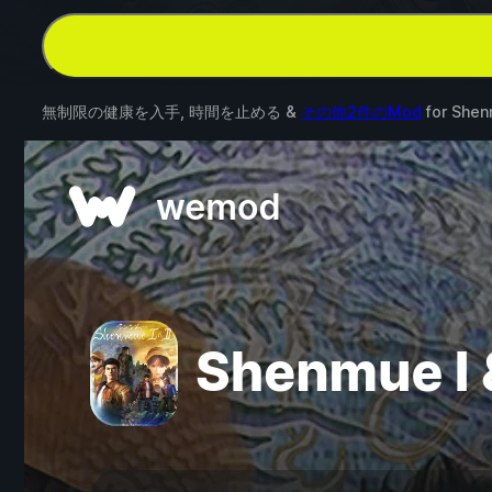
無制限の健康を入手, 時間を止める &
その他2件のMod
for
Shenm