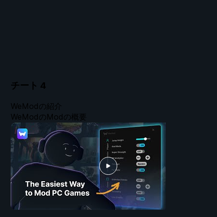
チート
4
WeModの紹介
WeModのModの概要