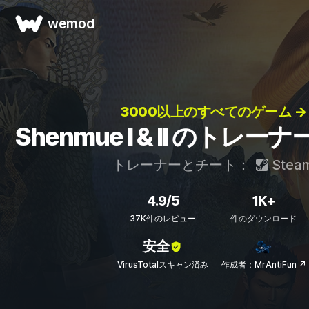
wemod
3000以上のすべてのゲーム →
Shenmue I & II のトレ
トレーナーとチート：
Stea
4.9/5
1K+
37K件のレビュー
件のダウンロード
安全
VirusTotalスキャン済み
作成者：MrAntiFun ↗