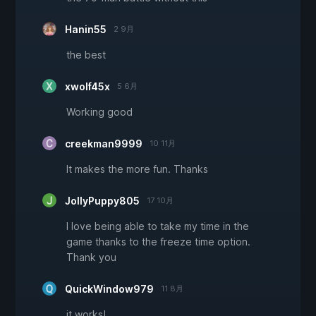
Hanin55
2 9月
the best
xwolf45x
5 6月
Working good
creekman9999
10 11月
It makes the more fun. Thanks
JollyPuppy805
17 10月
I love being able to take my time in the
game thanks to the freeze time option.
Thank you
QuickWindow979
11 8月
it works!