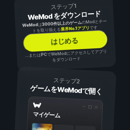
ステップ1
WeMod をダウンロード
のModとチー
3000件以上のゲーム
は
WeMod
です
業界No.1アプリ
トを取り揃える
はじめる
でWeModにアクセスしてアプリ
PC
...または
をダウンロード
ステップ2
ゲームをWeModで開く
マイゲーム