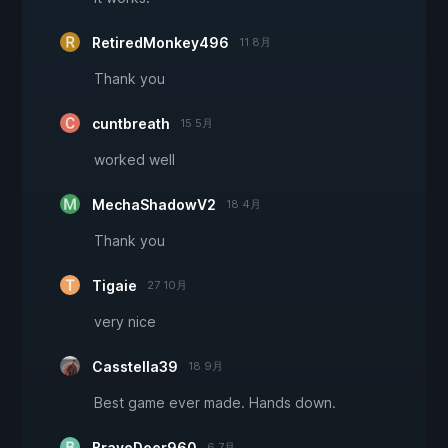
RetiredMonkey496
11 8月
Thank you
cuntbreath
15 5月
worked well
MechaShadowV2
18 4月
Thank you
Tigaie
27 10月
very nice
Casstella39
18 9月
Best game ever made. Hands down.
BraveDeer960
6 7月