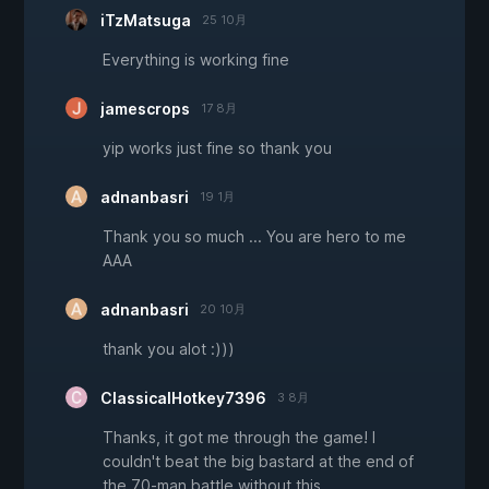
iTzMatsuga
25 10月
Everything is working fine
jamescrops
17 8月
yip works just fine so thank you
adnanbasri
19 1月
Thank you so much ... You are hero to me
AAA
adnanbasri
20 10月
thank you alot :)))
ClassicalHotkey7396
3 8月
Thanks, it got me through the game! I
couldn't beat the big bastard at the end of
the 70-man battle without this