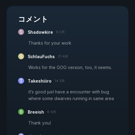
コメント
Shadowkire
6 2月
Thanks for your work
SchlauFuchs
21 4月
Works for the GOG version, too, it seems.
Takeshiiiro
14 3月
it's good just have a encounter with bug
where some dwarves running in same area
Breeish
6 4月
Thank you!