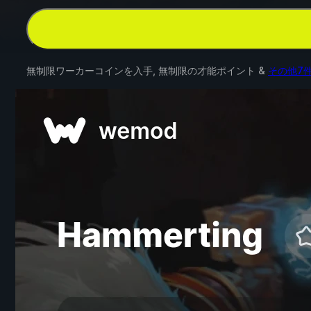
無制限ワーカーコインを入手, 無制限の才能ポイント &
その他7件