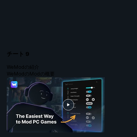
チート
9
WeModの紹介
WeModのModの概要