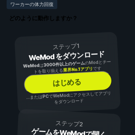
ワーカーの体力回復
どのように動作しますか？
ステップ1
WeMod をダウンロード
のModとチー
3000件以上のゲーム
は
WeMod
です
業界No.1アプリ
トを取り揃える
はじめる
でWeModにアクセスしてアプリ
PC
...または
をダウンロード
ステップ2
ゲームをWeModで開く