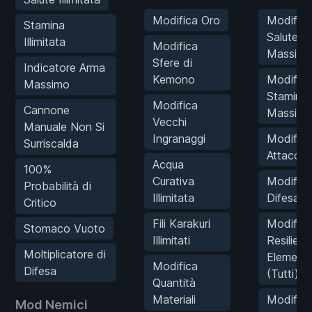
Modifica Oro
Modifica
Stamina
Salute
Illimitata
Modifica
Massima
Sfere di
Indicatore Arma
Kemono
Modifica
Massimo
Stamina
Modifica
Cannone
Massima
Vecchi
Manuale Non Si
Ingranaggi
Modifica
Surriscalda
Attacco
Acqua
100%
Curativa
Modifica
Probabilità di
Illimitata
Difesa
Critico
Fili Karakuri
Modifica
Stomaco Vuoto
Illimitati
Resilien
Moltiplicatore di
Elementa
Modifica
Difesa
(Tutti)
Quantità
Materiali
Modifica
Mod Nemici