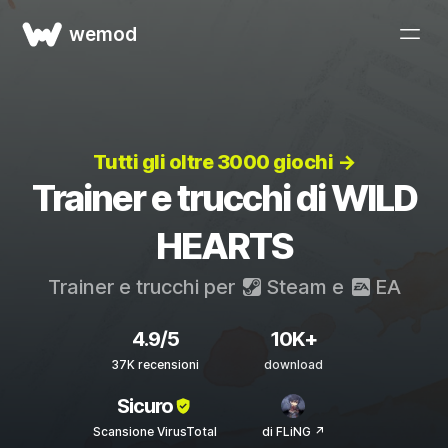
wemod
Tutti gli oltre 3000 giochi →
Trainer e trucchi di WILD
HEARTS
Trainer e trucchi per
Steam
e
EA
4.9/5
10K+
37K recensioni
download
Sicuro
Scansione VirusTotal
di FLiNG ↗