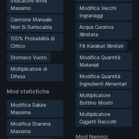
Indicatore Arma
Massimo
Modifica Vecchi
Ingranaggi
Cannone Manuale
Non Si Surriscalda
Acqua Curativa
Illimitata
100% Probabilità di
Critico
Fili Karakuri Illimitati
Stomaco Vuoto
Modifica Quantità
Materiali
Moltiplicatore di
Difesa
Modifica Quantità
Ingredienti Alimentari
Mod statistiche
Moltiplicatore
Bottino Mostri
Modifica Salute
Massima
Moltiplicatore
Oggetti Raccolti
Modifica Stamina
Massima
Mod Nemici