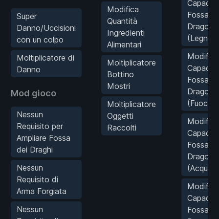
Capacità
Modifica
Fossa de
Super
Quantità
Drago
Danno/Uccisioni
Ingredienti
(Legno)
con un colpo
Alimentari
Modifica
Moltiplicatore di
Moltiplicatore
Capacità
Danno
Bottino
Fossa de
Mostri
Drago
Mod gioco
(Fuoco)
Moltiplicatore
Nessun
Oggetti
Modifica
Requisito per
Raccolti
Capacità
Ampliare Fossa
Fossa de
dei Draghi
Drago
Nessun
(Acqua)
Requisito di
Modifica
Arma Forgiata
Capacità
Nessun
Fossa de