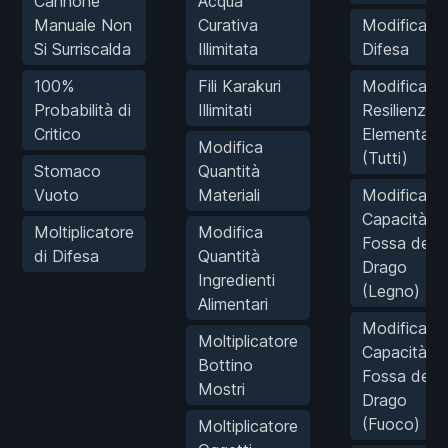
Cannone
Acqua
Manuale Non
Curativa
Modifica
Si Surriscalda
Illimitata
Difesa
100%
Fili Karakuri
Modifica
Probabilità di
Illimitati
Resilienza
Critico
Elementale
Modifica
(Tutti)
Stomaco
Quantità
Vuoto
Materiali
Modifica
Capacità
Moltiplicatore
Modifica
Fossa del
di Difesa
Quantità
Drago
Ingredienti
(Legno)
Alimentari
Modifica
Moltiplicatore
Capacità
Bottino
Fossa del
Mostri
Drago
(Fuoco)
Moltiplicatore