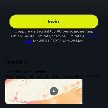
Inizia
...oppure visitaci dal tuo
PC
per scaricare l'app
Ottieni Salute Illimitata, Stamina Illimitata &
35 altri
mod
for
WILD HEARTS
with
WeMod
Trucchi
37
Mod video di gameplay
Panoramica delle mod e dei trucchi di WILD HEARTS