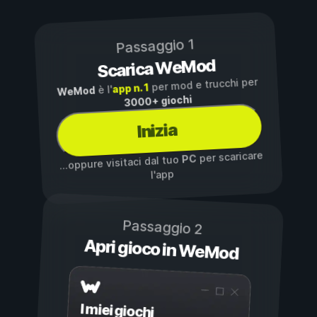
Passaggio 1
Scarica WeMod
per mod e trucchi per
app n. 1
è l'
WeMod
3000+ giochi
Inizia
per scaricare
PC
...oppure visitaci dal tuo
l'app
Passaggio 2
Apri gioco in WeMod
I miei giochi