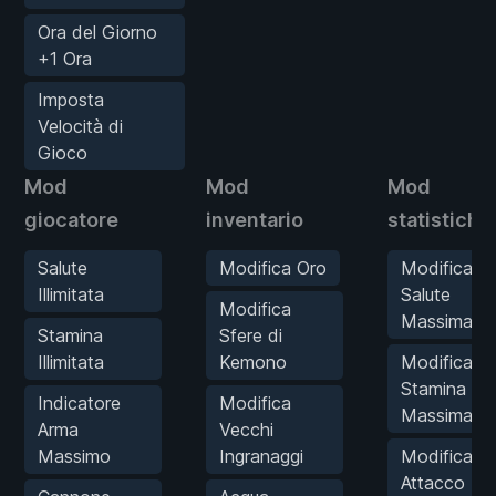
Ora del Giorno
+1 Ora
Imposta
Velocità di
Gioco
Mod
Mod
Mod
giocatore
inventario
statistiche
Salute
Modifica Oro
Modifica
Illimitata
Salute
Modifica
Massima
Stamina
Sfere di
Illimitata
Kemono
Modifica
Stamina
Indicatore
Modifica
Massima
Arma
Vecchi
Massimo
Ingranaggi
Modifica
Attacco