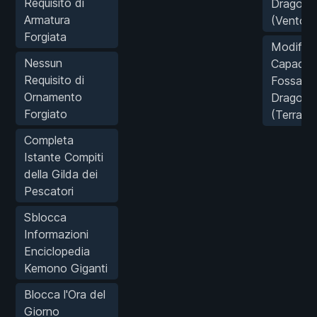
Requisito di
Drago
Armatura
(Vento)
Forgiata
Modifica
Nessun
Capacità
Requisito di
Fossa de
Ornamento
Drago
Forgiato
(Terra)
Completa
Istante Compiti
della Gilda dei
Pescatori
Sblocca
Informazioni
Enciclopedia
Kemono Giganti
Blocca l'Ora del
Giorno