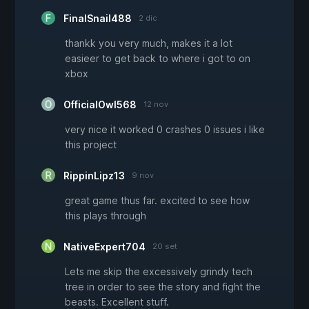
FinalSnail488
2 dic
thankk you very much, makes it a lot
easieer to get back to where i got to on
xbox
OfficialOwl568
12 nov
very nice it worked 0 crashes 0 issues i like
this project
RippinLipz13
9 nov
great game thus far. excited to see how
this plays through
NativeExpert704
20 set
Lets me skip the excessively grindy tech
tree in order to see the story and fight the
beasts. Excellent stuff.