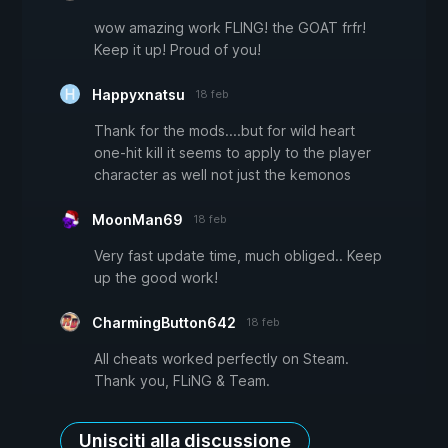
wow amazing work FLING! the GOAT frfr!
Keep it up! Proud of you!
Happyxnatsu
18 feb
Thank for the mods....but for wild heart
one-hit kill it seems to apply to the player
character as well not just the kemonos
MoonMan69
18 feb
Very fast update time, much obliged.. Keep
up the good work!
CharmingButton642
18 feb
All cheats worked perfectly on Steam.
Thank you, FLiNG & Team.
Unisciti alla discussione