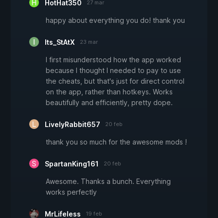
HotHat350
27 mar
happy about everything you do! thank you
Its_StAtX
23 mar
I first misunderstood how the app worked
because I thought I needed to pay to use
the cheats, but that's just for direct control
on the app, rather than hotkeys. Works
beautifully and efficiently, pretty dope.
LivelyRabbit657
20 feb
thank you so much for the awesome mods !
SpartanKing161
20 feb
Awesome. Thanks a bunch. Everything
works perfectly
MrLifeless
19 feb