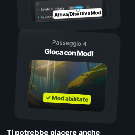
Attivo
Disattivo
Salute illimitata
Attiva/Disattiva Mod
Resistenza illimitata
Passaggio 4
Gioca con Mod!
✓ Mod abilitate
Ti potrebbe piacere anche