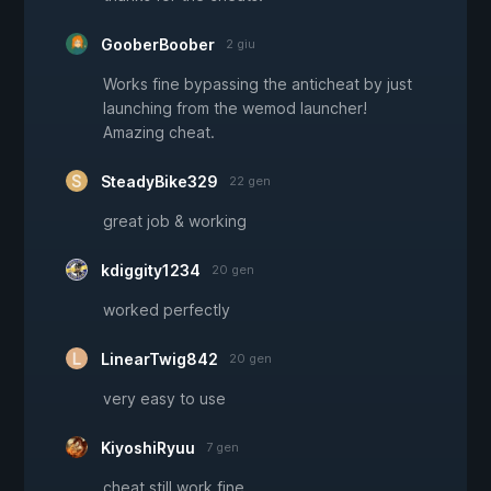
GooberBoober
2 giu
Works fine bypassing the anticheat by just
launching from the wemod launcher!
Amazing cheat.
SteadyBike329
22 gen
great job & working
kdiggity1234
20 gen
worked perfectly
LinearTwig842
20 gen
very easy to use
KiyoshiRyuu
7 gen
cheat still work fine