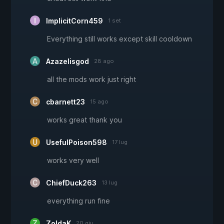
ImplicitCorn459
1 set
Everything still works except skill cooldown
Azazelisgod
28 ago
all the mods work just right
cbarnett23
15 ago
works great thank you
UsefulPoison598
17 lug
works very well
ChiefDuck263
13 lug
everything run fine
ZoldaK
20 giu