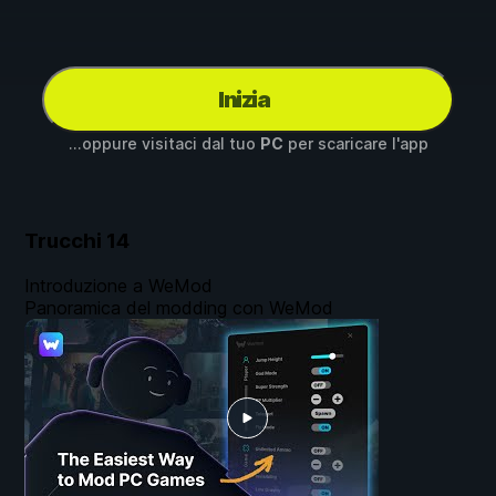
Inizia
...oppure visitaci dal tuo
PC
per scaricare l'app
Trucchi
14
Introduzione a WeMod
Panoramica del modding con WeMod