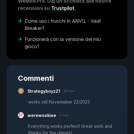
WeMod Pro. Dai un'occhiata alle nostre
recensioni su
Trustpilot
.
Come uso i trucchi in ANVIL : Vault
Breaker?
Funzionerà con la versione del mio
gioco?
Commenti
Strategyboyz21
22 nov
works still Novemeber 22/2023
werewookiee
3 nov
Everything works perfect! Great work and
thanks for the cheats!