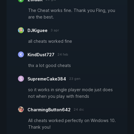
The Cheat works fine. Thank you Fling, you
are the best.
DJKiguee
3 apr
all cheats worked fine
KindDust727
24 feb
thx a lot good cheats
SupremeCake384
23 gen
so it works in single player mode just does
not when you play with friends
CharmingButton642
24 dic
All cheats worked perfectly on Windows 10.
Thank you!