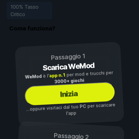
100% Tasso
Critico
Come funziona?
Passaggio 1
Scarica WeMod
per mod e trucchi per
app n. 1
è l'
WeMod
3000+ giochi
Inizia
per scaricare
PC
...oppure visitaci dal tuo
l'app
Passaggio 2