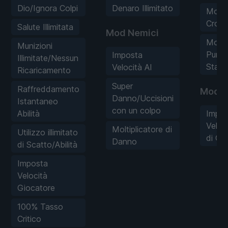
Dio/Ignora Colpi
Denaro Illimitato
Modif
Crons
Salute Illimitata
Mod Nemici
Modif
Munizioni
Punti
Imposta
Illimitate/Nessun
Stagi
Velocità AI
Ricaricamento
Super
Raffreddamento
Mod g
Danno/Uccisioni
Istantaneo
con un colpo
Abilità
Impos
Veloc
Moltiplicatore di
Utilizzo illimitato
di Gi
Danno
di Scatto/Abilità
Imposta
Velocità
Giocatore
100% Tasso
Critico