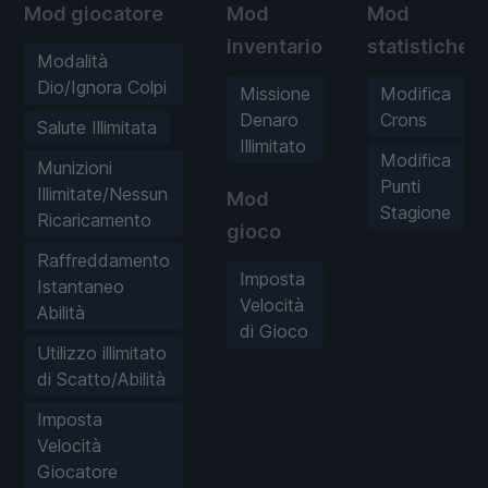
Mod giocatore
Mod
Mod
inventario
statistiche
Modalità
Dio/Ignora Colpi
Missione
Modifica
Denaro
Crons
Salute Illimitata
Illimitato
Modifica
Munizioni
Punti
Illimitate/Nessun
Mod
Stagione
Ricaricamento
gioco
Raffreddamento
Imposta
Istantaneo
Velocità
Abilità
di Gioco
Utilizzo illimitato
di Scatto/Abilità
Imposta
Velocità
Giocatore