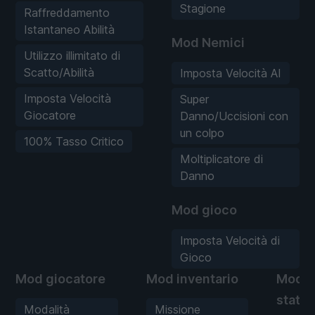
Stagione
Raffreddamento
Istantaneo Abilità
Mod Nemici
Utilizzo illimitato di
Scatto/Abilità
Imposta Velocità AI
Imposta Velocità
Super
Giocatore
Danno/Uccisioni con
un colpo
100% Tasso Critico
Moltiplicatore di
Danno
Mod gioco
Imposta Velocità di
Gioco
Mod giocatore
Mod inventario
Mod
statis
Modalità
Missione