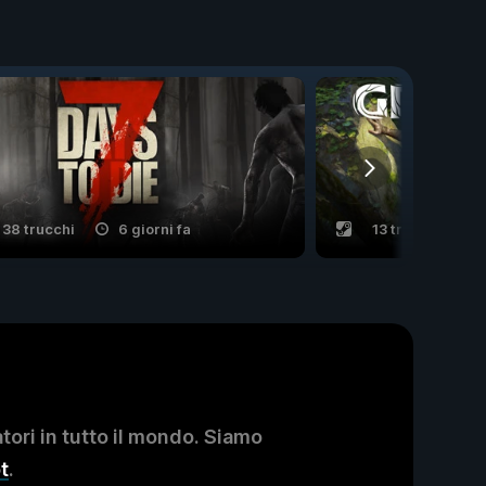
38 trucchi
6 giorni fa
13 trucchi
ori in tutto il mondo. Siamo
t
.