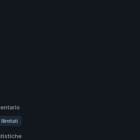
entario
llimitati
tistiche