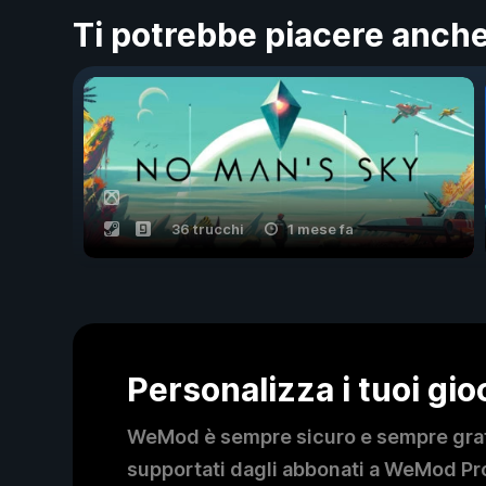
Ti potrebbe piacere anch
36 trucchi
1 mese fa
Personalizza i tuoi gi
WeMod è sempre sicuro e sempre gratui
supportati dagli abbonati a WeMod Pro