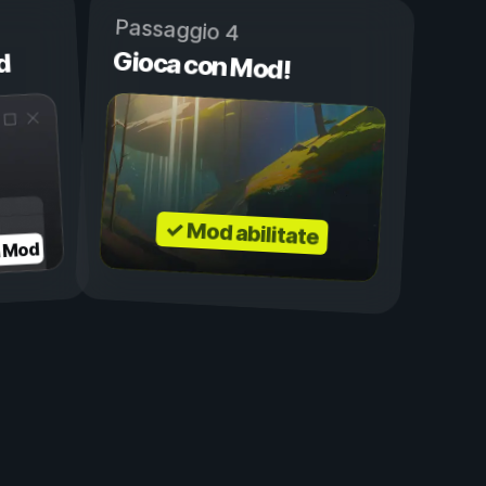
Passaggio 4
Gioca con Mod!
d
✓ Mod abilitate
a Mod