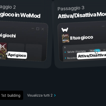
aggio 2
Passaggio 3
 gioco in WeMod
Attiva/Disattiva Mo
ei giochi
Il tuo gioco
Attivo
Disattivo
Salute illimitata
Attiva/Disattiv
Apri gioco
Resistenza illimitata
st building
Visualizza tutti 2