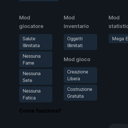
Mod
Mod
Mod
giocatore
inventario
statisti
Salute
Oggetti
Mega E
Illimitata
Illimitati
Nessuna
Mod gioco
Fame
Creazione
Nessuna
Libera
Sete
Costruzione
Nessuna
Gratuita
Fatica
Come funziona?