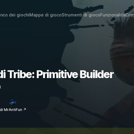
enco dei giochi
Mappe di gioco
Strumenti di gioco
Funzionalità
Com
di Tribe: Primitive Builder
m
di MrAntiFun ↗