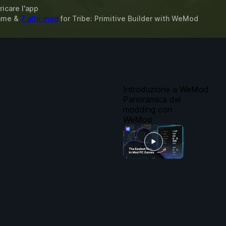
ricare l'app
Fame &
7 altri mod
for
Tribe: Primitive Builder
with
WeMod
Introduzione a WeMod
Panoramica del
modding con
WeMod