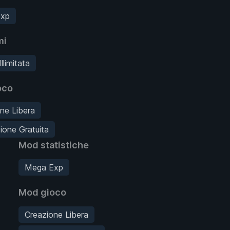
xp
mi
llimitata
oco
ne Libera
ione Gratuita
Mod statistiche
Mega Exp
Mod gioco
Creazione Libera