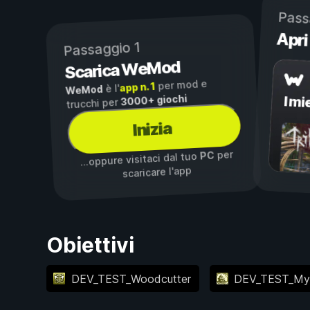
Pass
Apri
Passaggio 1
Scarica WeMod
per mod e
app n. 1
è l'
WeMod
3000+ giochi
I mi
trucchi per
Inizia
per
PC
...oppure visitaci dal tuo
scaricare l'app
Obiettivi
DEV_TEST_Woodcutter
DEV_TEST_My 1