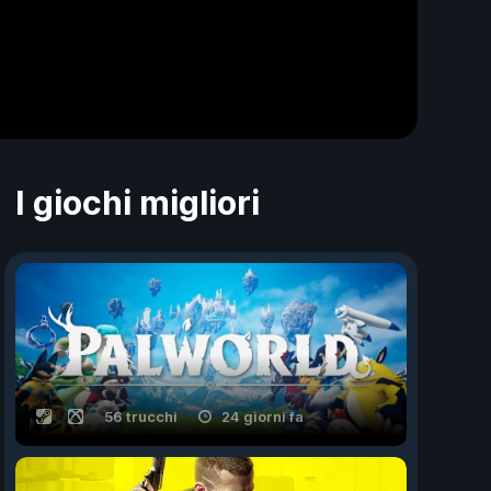
I giochi migliori
56 trucchi
24 giorni fa