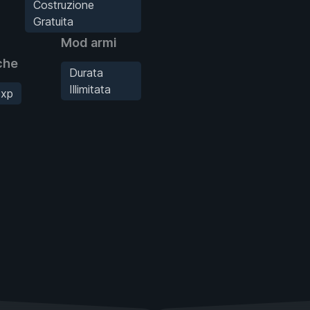
Costruzione
Gratuita
Mod armi
che
Durata
Illimitata
xp