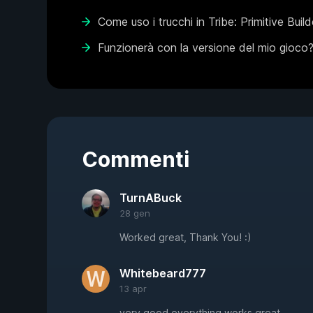
Come uso i trucchi in Tribe: Primitive Build
Funzionerà con la versione del mio gioco
Commenti
TurnABuck
28 gen
Worked great, Thank You! :)
Whitebeard777
13 apr
very good everything works great