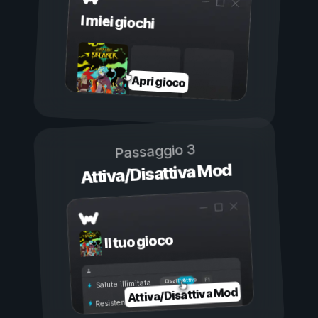
I miei giochi
Apri gioco
Passaggio 3
Attiva/Disattiva Mod
Il tuo gioco
Attivo
Disattivo
Salute illimitata
Attiva/Disattiva Mod
Resistenza illimitata