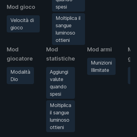
Mod gioco
spesi
Moltiplica il
Velocità di
sangue
gioco
luminoso
ottieni
Mod
Mod
Mod armi
Mo
giocatore
statistiche
gio
Munizioni
Illimitate
Modalità
Aggiungi
Ve
Dio
valute
di
quando
spesi
Moltiplica
il sangue
luminoso
ottieni