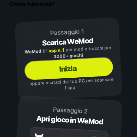
Come funziona?
Passaggio 1
Scarica WeMod
per mod e trucchi per
app n. 1
è l'
WeMod
3000+ giochi
Inizia
per scaricare
PC
...oppure visitaci dal tuo
l'app
Passaggio 2
Apri gioco in WeMod