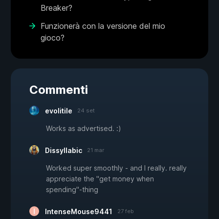
Breaker?
Funzionerà con la versione del mio
gioco?
Commenti
evolitile
24 set
Works as advertised. :)
Dissyllabic
21 mar
Worked super smoothly - and I really. really
appreciate the "get money when
spending"-thing
IntenseMouse9441
27 feb