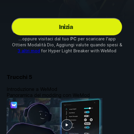
Inizia
...oppure visitaci dal tuo
PC
per scaricare l'app
Ottieni Modalità Dio, Aggiungi valute quando spesi &
3 altri mod
for
Hyper Light Breaker
with
WeMod
Trucchi
5
Introduzione a WeMod
Panoramica del modding con WeMod