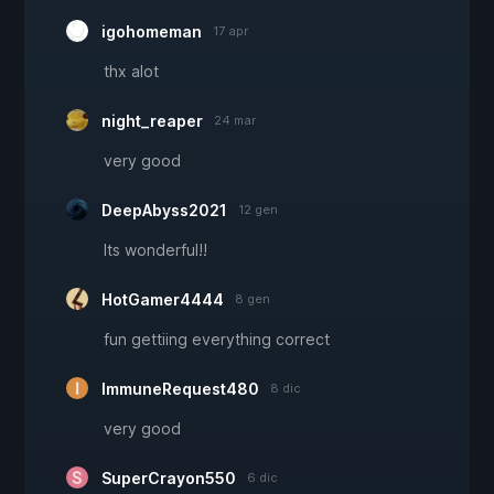
igohomeman
17 apr
thx alot
night_reaper
24 mar
very good
DeepAbyss2021
12 gen
Its wonderful!!
HotGamer4444
8 gen
fun gettiing everything correct
ImmuneRequest480
8 dic
very good
SuperCrayon550
6 dic