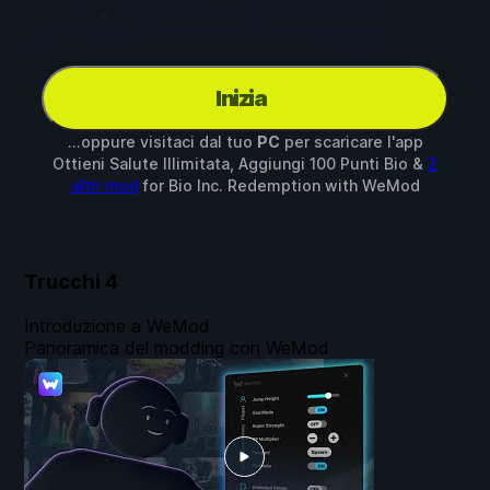
Inizia
...oppure visitaci dal tuo
PC
per scaricare l'app
Ottieni Salute Illimitata, Aggiungi 100 Punti Bio &
2
altri mod
for
Bio Inc. Redemption
with
WeMod
Trucchi
4
Introduzione a WeMod
Panoramica del modding con WeMod