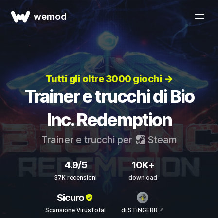
wemod
Tutti gli oltre 3000 giochi →
Trainer e trucchi di Bio
Inc. Redemption
Trainer e trucchi per
Steam
4.9/5
10K+
37K recensioni
download
Sicuro
Scansione VirusTotal
di STiNGERR ↗