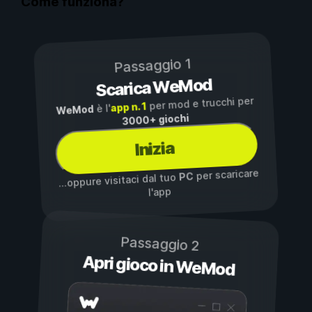
Come funziona?
Passaggio 1
Scarica WeMod
per mod e trucchi per
app n. 1
è l'
WeMod
3000+ giochi
Inizia
per scaricare
PC
...oppure visitaci dal tuo
l'app
Passaggio 2
Apri gioco in WeMod