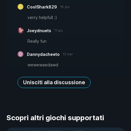
CoolShark829
18 giu
verry helpfull :)
Joeydnuets
11 giu
Really fun
Dannydacheeto
13 mar
wewewaedawd
Unisciti alla discussione
Scopri altri giochi supportati