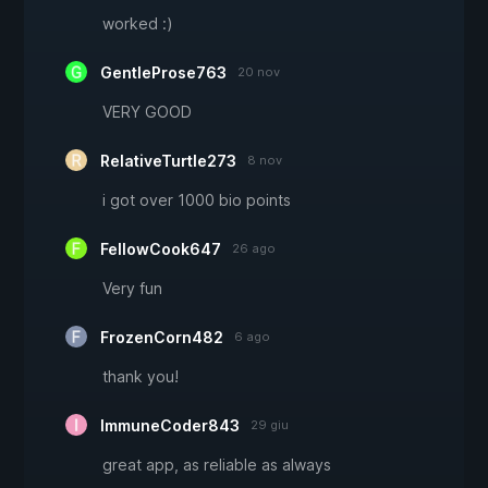
worked :)
GentleProse763
20 nov
VERY GOOD
RelativeTurtle273
8 nov
i got over 1000 bio points
FellowCook647
26 ago
Very fun
FrozenCorn482
6 ago
thank you!
ImmuneCoder843
29 giu
great app, as reliable as always