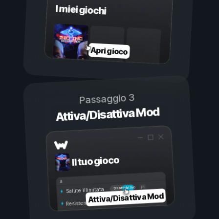
I miei giochi
Apri gioco
Passaggio 3
Attiva/Disattiva Mod
Il tuo gioco
Attivo
Disattivo
Salute illimitata
Attiva/Disattiva Mod
Resistenza illimitata