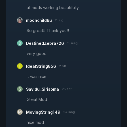
all mods working beautifully
moonchildbu
11 lug
So great!! Thank you!!
DestinedZebra726
15 mag
very good
IdealString856
2 ott
it was nice
Savidu_Sirisoma
25 set
Great Mod
MovingString149
24 mag
nice mod