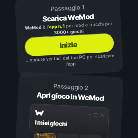
Passaggio 1
Scarica WeMod
per mod e trucchi per
app n. 1
è l'
WeMod
3000+ giochi
Inizia
per scaricare
PC
...oppure visitaci dal tuo
l'app
Passaggio 2
Apri gioco in WeMod
I miei giochi