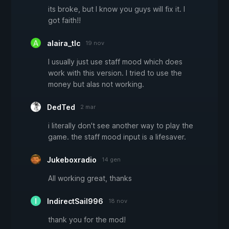
its broke, but I know you guys will fix it. I
got faith!!
alaira_tlc
19 nov
I usually just use staff mood which does
work with this version. I tried to use the
money but alas not working.
DedTed
2 mar
i literally don't see another way to play the
game. the staff mood input is a lifesaver.
Jukeboxradio
14 gen
All working great, thanks
IndirectSail996
18 nov
thank you for the mod!