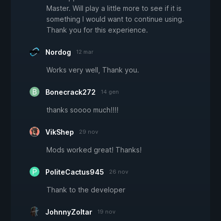
Master. Will play a little more to see if it is
something I would want to continue using.
Thank you for this experience.
Nordog
12 mar
Works very well, Thank you.
Bonecrack272
14 gen
thanks soooo much!!!!
VikShep
29 nov
Mods worked great! Thanks!
PoliteCactus945
26 nov
Thank to the developer
JohnnyZoltar
19 nov