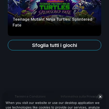
Teenage Mutant Ninja Turtles: Splintered
Fate
Sfoglia tutti i giochi
Termini e Condizioni
Informativa sulla Privacy
When you visit our website or use our desktop application we
Assistenza
use technologies like cookies to provide our services, analyze