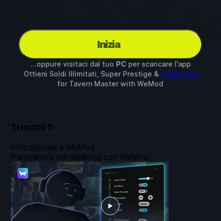
Inizia
...oppure visitaci dal tuo
PC
per scaricare l'app
Ottieni Soldi Illimitati, Super Prestige &
3 altri mod
for
Tavern Master
with
WeMod
Trucchi
5
Introduzione a WeMod
Panoramica del modding con WeMod