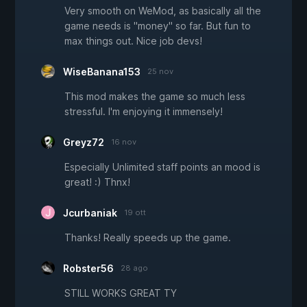
Very smooth on WeMod, as basically all the
game needs is "money" so far. But fun to
max things out. Nice job devs!
WiseBanana153
25 nov
This mod makes the game so much less
stressful. I'm enjoying it immensely!
Greyz72
16 nov
Especially Unlimited staff points an mood is
great! :) Thnx!
Jcurbaniak
19 ott
Thanks! Really speeds up the game.
Robster56
28 ago
STILL WORKS GREAT TY