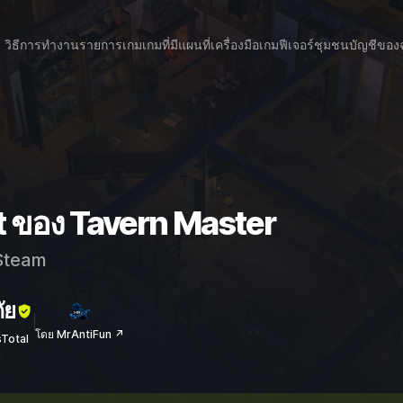
วิธีการทำงาน
รายการเกม
เกมที่มีแผนที่
เครื่องมือเกม
ฟีเจอร์
ชุมชน
บัญชีของ
t ของ Tavern Master
team
ัย
โดย MrAntiFun ↗
sTotal