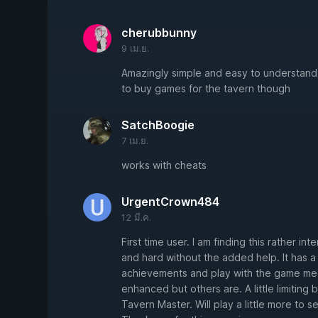
cherubbunny
9 เม.ย.
Amazingly simple and easy to understand
to buy games for the tavern though
SatchBoogie
7 เม.ย.
works with cheats
UrgentCrown484
12 มี.ค.
First time user. I am finding this rather i
and hard without the added help. It has a
achievements and play with the game mecha
enhanced but others are. A little limiting b
Tavern Master. Will play a little more to s