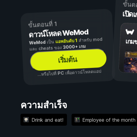
ขั้นต
เปิ
ขั้นตอนที่ 1
ดาวน์โหลด WeMod
สำหรับ mod
แอพอันดับ 1
เกม
เป็น
WeMod
3000+ เกม
และ cheats ของ
เริ่มต้น
เพื่อดาวน์โหลดแอป
PC
...หรือไปที่
ความสำเร็จ
Drink and eat!
Employee of the month