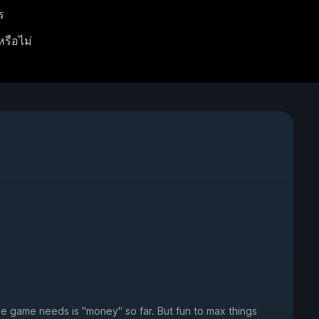
ร
หรือไม่
he game needs is "money" so far. But fun to max things