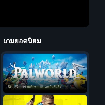
เกมยอดนิยม
56 กลโกง
26 วันที่แล้ว