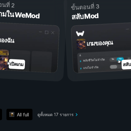
อนที่ 2
ขั้นตอนที่ 3
ดเกมใน WeMod
สลับ Mod
ของฉัน
เกมของคุณ
เปิด
ปิด
พลังชีวิตไม่จำกัด
สลั
เปิดเกม
แรงไม่จำกัด
All full
ดูทั้งหมด 17 รายการ