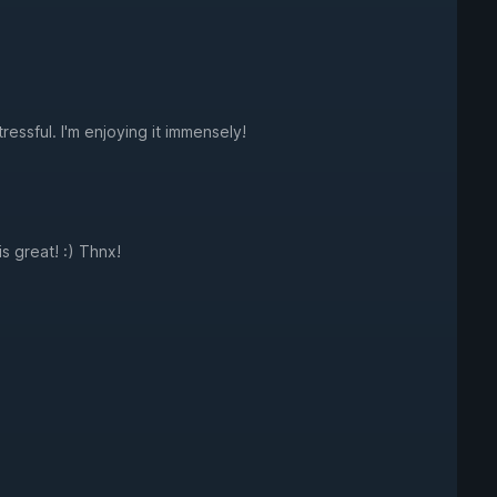
ssful. I'm enjoying it immensely!
s great! :) Thnx!