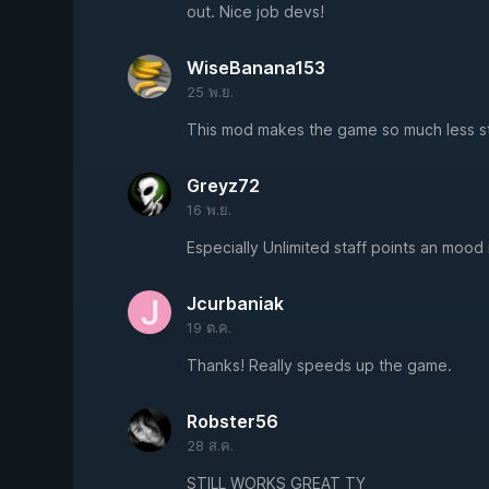
out. Nice job devs!
WiseBanana153
25 พ.ย.
This mod makes the game so much less stre
Greyz72
16 พ.ย.
Especially Unlimited staff points an mood i
Jcurbaniak
19 ต.ค.
Thanks! Really speeds up the game.
Robster56
28 ส.ค.
STILL WORKS GREAT TY