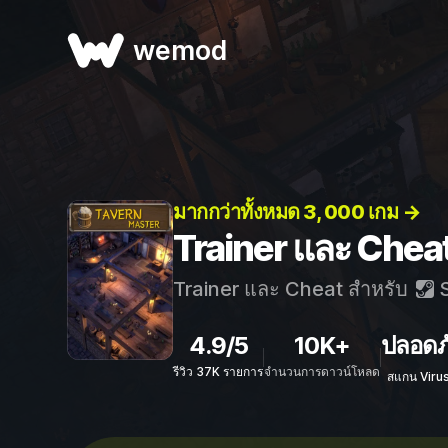
wemod
มากกว่าทั้งหมด 3, 000 เกม →
Trainer และ Chea
Trainer และ Cheat สำหรับ
S
4.9/5
10K+
ปลอดภ
รีวิว 37K รายการ
จำนวนการดาวน์โหลด
สแกน Viru