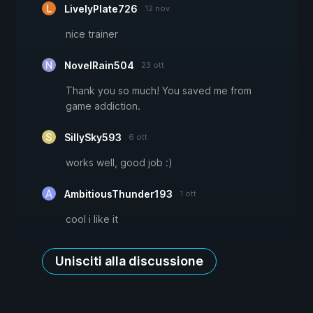
LivelyPlate726
12 nov
nice trainer
NovelRain504
23 ott
Thank you so much! You saved me from
game addiction.
SillySky593
6 ott
works well, good job :)
AmbitiousThunder193
1 ott
cool i like it
Unisciti alla discussione