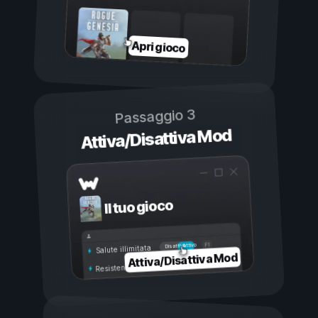
Apri gioco
Passaggio 3
Attiva/Disattiva Mod
Il tuo gioco
Attivo
Disattivo
Salute illimitata
Attiva/Disattiva Mod
Resistenza illimitata