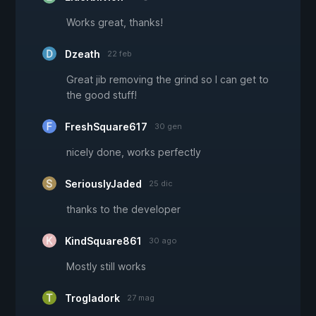
Works great, thanks!
Dzeath
22 feb
Great jib removing the grind so I can get to
the good stuff!
FreshSquare617
30 gen
nicely done, works perfectly
SeriouslyJaded
25 dic
thanks to the developer
KindSquare861
30 ago
Mostly still works
Trogladork
27 mag