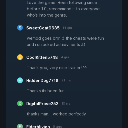
Love the game. Been following since
before 1.0, recommend it to everyone
who's into the genre.
SweetCoat9685
14 giu
wemod goes brrr, :) the cheats were fun
and i unlocked achievments :D
CoolKitten5748
4 giu
Thank you, very nice trainer! ^^
HiddenDog7718
21 mar
Thanks its been fun
DigitalProse253
10 mar
thanks man... worked perfectly
Elderblivion
9 ago