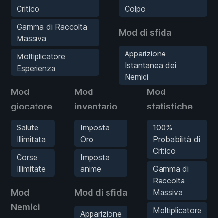
Critico
Colpo
Gamma di Raccolta
Mod di sfida
Massiva
Apparizione
Moltiplicatore
Istantanea dei
Esperienza
Nemici
Mod
Mod
Mod
giocatore
inventario
statistiche
Salute
Imposta
100%
Illimitata
Oro
Probabilità di
Critico
Corse
Imposta
Illimitate
anime
Gamma di
Raccolta
Mod
Mod di sfida
Massiva
Nemici
Moltiplicatore
Apparizione