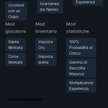
Esperienza
Istantanea
Uccisioni
dei Nemici
con un
Colpo
Mod
Mod
Mod
giocatore
inventario
statistiche
Salute
Imposta
100%
Illimitata
Oro
Probabilità di
Critico
Corse
Imposta
M
Illimitate
anime
Gamma di
Raccolta
Massiva
Moltiplicatore
Esperienza
Come funziona?