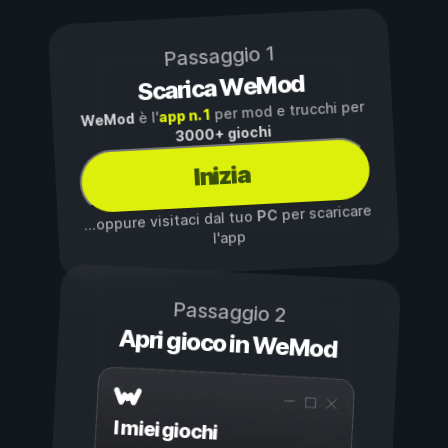
Passaggio 1
Scarica WeMod
per mod e trucchi per
app n. 1
è l'
WeMod
3000+ giochi
Inizia
per scaricare
PC
...oppure visitaci dal tuo
l'app
Passaggio 2
Apri gioco in WeMod
I miei giochi