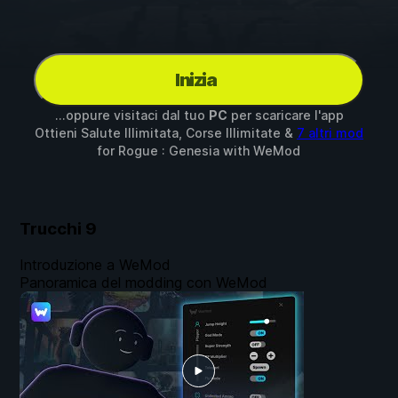
Inizia
...oppure visitaci dal tuo
PC
per scaricare l'app
Ottieni Salute Illimitata, Corse Illimitate &
7 altri mod
for
Rogue : Genesia
with
WeMod
Trucchi
9
Introduzione a WeMod
Panoramica del modding con WeMod