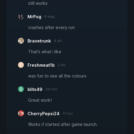
still works
MrPog
8 mag
crashes after every run
Bravetrunk
4 dic
That's what i like
Freshmeat1b
2 dic
was fun to see all the colours
blits49
29 nov
Great work!
CherryPepsi24
17 nov
Works if started after game launch.