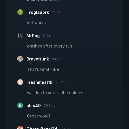
Trogladork
27 Mei
still works
MrPog
8 Mei
crashes after every run
Bravetrunk
4 Des
That's what i like
Freshmeat1b
2 Des
was fun to see all the colours
blits49
29 Nov
Great work!
CherryPepsi24
17 Nov