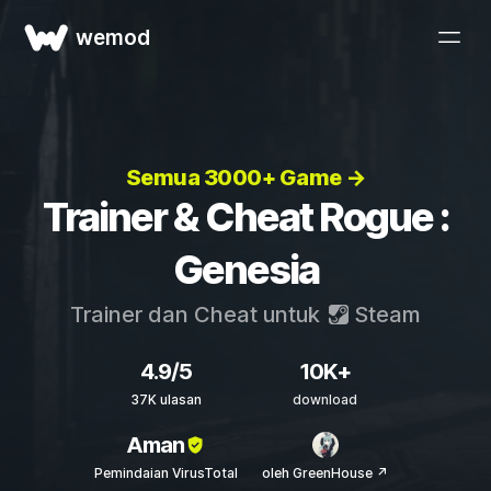
wemod
Semua 3000+ Game →
Trainer & Cheat Rogue :
Genesia
Trainer dan Cheat untuk
Steam
4.9/5
10K+
37K ulasan
download
Aman
Pemindaian VirusTotal
oleh GreenHouse ↗