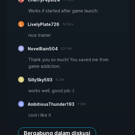
Works if started after game launch.
LivelyPlate726
12 Nov
nice trainer
NovelRain504
23 Okt
Thank you so much! You saved me from
game addiction.
SillySky593
6 Okt
works well, good job :)
AmbitiousThunder193
1 Okt
cool i like it
Bergabung dalam diskusi