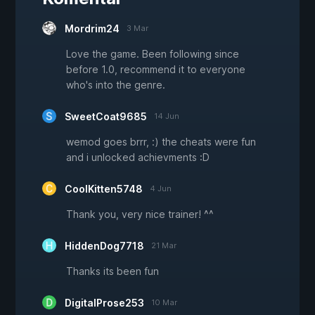
Mordrim24
3 Mar
Love the game. Been following since
before 1.0, recommend it to everyone
who's into the genre.
SweetCoat9685
14 Jun
wemod goes brrr, :) the cheats were fun
and i unlocked achievments :D
CoolKitten5748
4 Jun
Thank you, very nice trainer! ^^
HiddenDog7718
21 Mar
Thanks its been fun
DigitalProse253
10 Mar