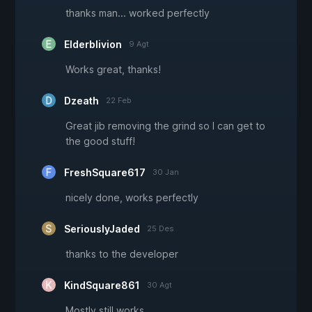
thanks man... worked perfectly
Elderblivion
9 Agt
Works great, thanks!
Dzeath
22 Feb
Great jib removing the grind so I can get to
the good stuff!
FreshSquare617
30 Jan
nicely done, works perfectly
SeriouslyJaded
25 Des
thanks to the developer
KindSquare861
30 Agt
Mostly still works