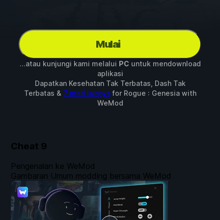
Mulai
...atau kunjungi kami melalui
PC
untuk mendownload
aplikasi
Dapatkan Kesehatan Tak Terbatas, Dash Tak
Terbatas &
7 mod lainnya
for
Rogue : Genesia
with
WeMod
Cheat
9
Pengenalan ke WeMod
Gambaran Umum modding bersama WeMod