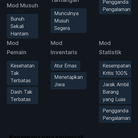
Pengganda
Mod Musuh
Pengalaman
Munculnya
Bunuh
Musuh
Sekali
Segera
Hantam
Mod
Mod
Mod
Pemain
Inventaris
Statistik
Kesehatan
Atur Emas
Kesempatan
Tak
Kritis 100%
Menetapkan
Terbatas
Jiwa
Jarak Ambil
Dash Tak
Barang
Terbatas
yang Luas
Pengganda
Pengalaman
Bagaimana cara kerjanya?