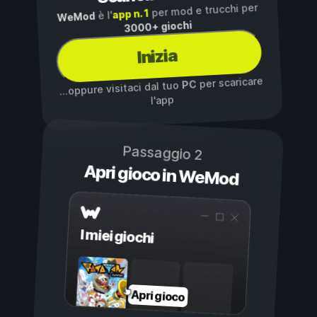
per mod e trucchi per
app n. 1
è l'
WeMod
3000+ giochi
Inizia
per scaricare
PC
...oppure visitaci dal tuo
l'app
Passaggio 2
Apri gioco in WeMod
I miei giochi
Apri gioco