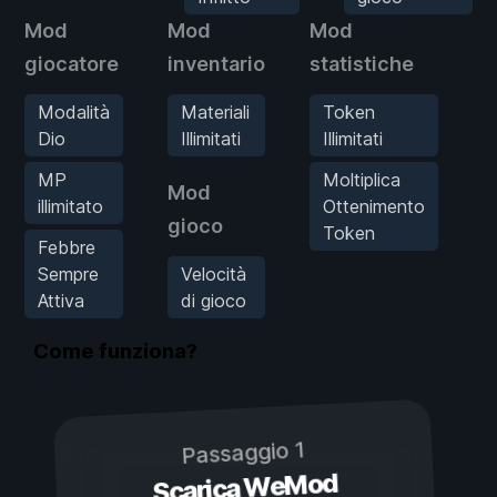
Mod
Mod
Mod
M
giocatore
inventario
statistiche
N
Modalità
Materiali
Token
Dio
Illimitati
Illimitati
MP
Moltiplica
Mod
illimitato
Ottenimento
gioco
Token
Febbre
Sempre
Velocità
Attiva
di gioco
Come funziona?
Passaggio 1
Scarica WeMod