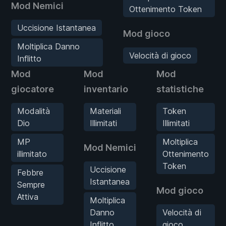
Mod Nemici
Ottenimento Token
Uccisione Istantanea
Mod gioco
Moltiplica Danno
Velocità di gioco
Inflitto
Mod
Mod
Mod
giocatore
inventario
statistiche
Modalità
Materiali
Token
Dio
Illimitati
Illimitati
MP
Moltiplica
Mod Nemici
illimitato
Ottenimento
Token
Uccisione
Febbre
Istantanea
Sempre
Mod gioco
Attiva
Moltiplica
Danno
Velocità di
Inflitto
gioco