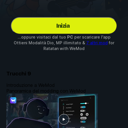
Inizia
...oppure visitaci dal tuo
PC
per scaricare l'app
Ottieni Modalità Dio, MP illimitato &
7 altri mod
for
Ratatan
with
WeMod
Trucchi
9
Introduzione a WeMod
Panoramica del modding con WeMod