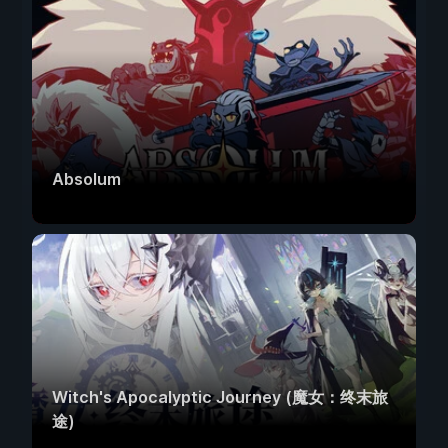
Absolum
Witch's Apocalyptic Journey (魔女：终末旅
途)