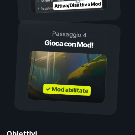
Salute illimitata
Attiva/Disattiva Mod
Resistenza illimitata
Passaggio 4
Gioca con Mod!
✓ Mod abilitate
Obiettivi