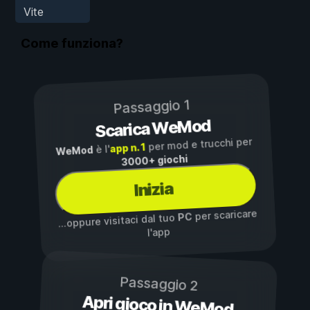
Vite
Come funziona?
Passaggio 1
Scarica WeMod
per mod e trucchi per
app n. 1
è l'
WeMod
3000+ giochi
Inizia
per scaricare
PC
...oppure visitaci dal tuo
l'app
Passaggio 2
Apri gioco in WeMod