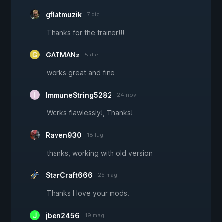
gflatmuzik
7 dic
Thanks for the trainer!!!
GATMANz
5 dic
works great and fine
ImmuneString5282
24 nov
Works flawlessly!, Thanks!
Raven930
18 lug
thanks, working with old version
StarCraft666
25 mag
Thanks I love your mods.
jben2456
19 mag