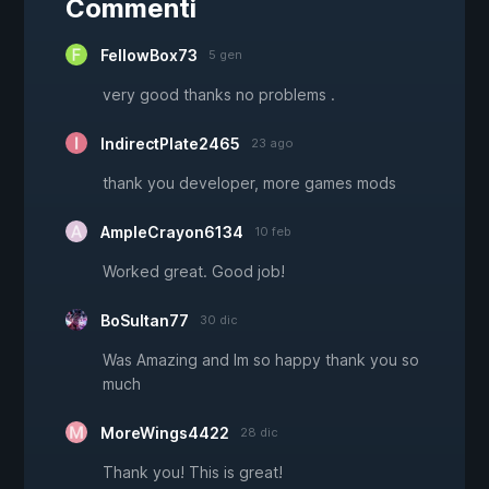
Commenti
FellowBox73
5 gen
very good thanks no problems .
IndirectPlate2465
23 ago
thank you developer, more games mods
AmpleCrayon6134
10 feb
Worked great. Good job!
BoSultan77
30 dic
Was Amazing and Im so happy thank you so
much
MoreWings4422
28 dic
Thank you! This is great!