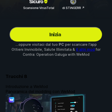
Sicuro
Scansione VirusTotal
di STiNGERR ↗
Inizia
...oppure visitaci dal tuo
PC
per scaricare l'app
Ottieni Invincibile, Salute Illimitata &
6 altri mod
for
Contra: Operation Galuga
with
WeMod
Trucchi
8
Introduzione a WeMod
Panoramica del modding con WeMod