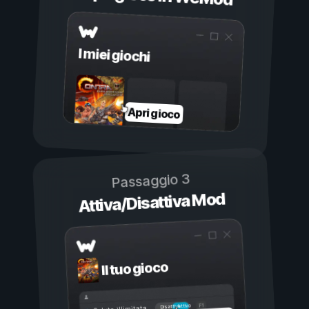
I miei giochi
Apri gioco
Passaggio 3
Attiva/Disattiva Mod
Il tuo gioco
Attivo
Disattivo