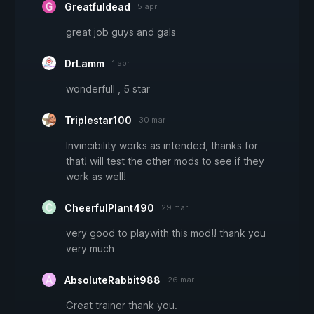
Greatfuldead
5 apr
great job guys and gals
DrLamm
1 apr
wonderfull , 5 star
Triplestar100
30 mar
Invincibility works as intended, thanks for
that! will test the other mods to see if they
work as well!
CheerfulPlant490
29 mar
very good to playwith this mod!! thank you
very much
AbsoluteRabbit988
26 mar
Great trainer thank you.