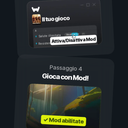
Il tuo gioco
Attivo
Disattivo
Salute illimitata
Attiva/Disattiva Mod
Resistenza illimitata
Passaggio 4
Gioca con Mod!
✓ Mod abilitate