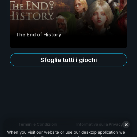
The End of History
Sfoglia tutti i giochi
Termini e Condizioni
Informativa sulla Privacy
When you visit our website or use our desktop application we
Assistenza