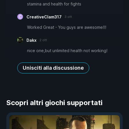
stamina and health for fights
CreativeClam317
3 ott
Worked Great - You guys are awesome!!!
Dakx
2 ott
nice one,but unlimited health not working!
Unisciti alla discussione
Scopri altri giochi supportati