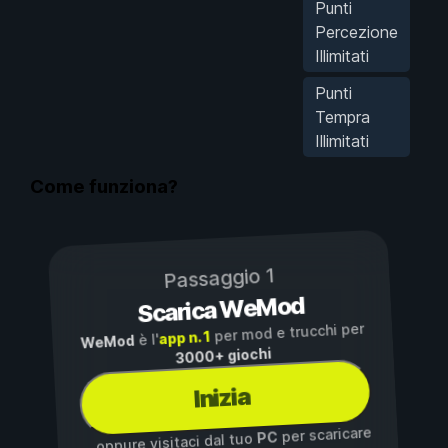
Punti
Percezione
Illimitati
Punti
Tempra
Illimitati
Come funziona?
Passaggio 1
Scarica WeMod
per mod e trucchi per
app n. 1
è l'
WeMod
3000+ giochi
Inizia
per scaricare
PC
...oppure visitaci dal tuo