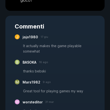
gioco?
Commenti
jojo1980
17 giu
It actually makes the game playable
somewhat
BASOKA
16 ago
thanks bebski
Mars1982
9 ago
Great tool for playing games my way
worsteditor
31 mar