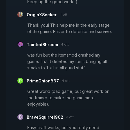
Keep up the good work :)
OriginXSeeker
4 ott
Thank you! This help me in the early stage
of the game. Easier to defense and survive.
TaintedShroom
4 ott
was fun but the itemsmod crashed my
game. first it deleted my item. bringing all
stacks to 1. all in all guud stuff
PrimeOnion867
4 ott
Great work! (bad game, but great work on
the trainer to make the game more
enjoyable).
BraveSquirrel902
3 ott
Easy craft works, but you really need