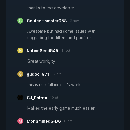
thanks to the developer
GoldenHamster958
3 nov
Awesome but had some issues with
upgrading the filters and purifires
NativeSeed545
21 ott
Great work, ty
gudoo1971
17 ott
this is use full mod. it's work ...
CJ_Potato
10 ott
Makes the early game much easier
MohammedS-DG
6 ott