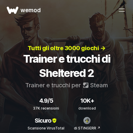
wemod
Tutti gli oltre 3000 giochi →
Trainer e trucchi di
Sheltered 2
Trainer e trucchi per
Steam
4.9/5
10K+
37K recensioni
download
Sicuro
Scansione VirusTotal
di STiNGERR ↗