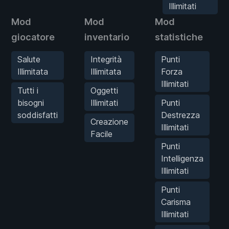
Illimitati
Mod
Mod
Mod
giocatore
inventario
statistiche
Salute
Integrità
Punti
Illimitata
Illimitata
Forza
Illimitati
Tutti i
Oggetti
bisogni
Illimitati
Punti
soddisfatti
Destrezza
Creazione
Illimitati
Facile
Punti
Intelligenza
Illimitati
Punti
Carisma
Illimitati