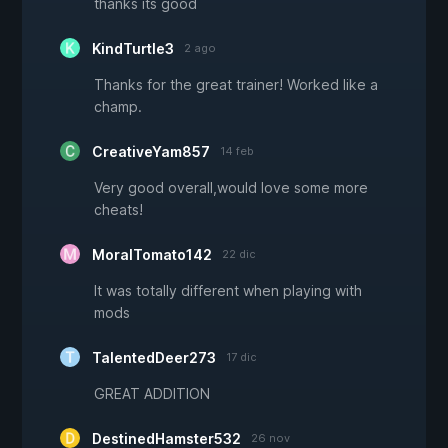
thanks its good
KindTurtle3
2 ago
Thanks for the great trainer! Worked like a
champ.
CreativeYam857
14 feb
Very good overall,would love some more
cheats!
MoralTomato142
22 dic
It was totally different when playing with
mods
TalentedDeer273
17 dic
GREAT ADDITION
DestinedHamster532
26 nov