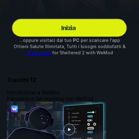
Inizia
...oppure visitaci dal tuo
PC
per scaricare l'app
Ottieni Salute Illimitata, Tutti i bisogni soddisfatti &
10 altri mod
for
Sheltered 2
with
WeMod
Trucchi
12
Introduzione a WeMod
Panoramica del modding con WeMod